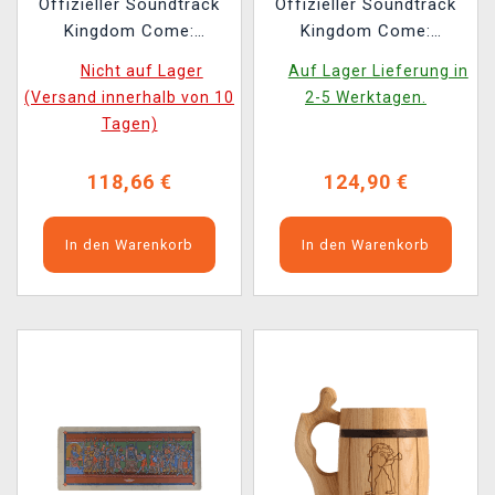
Offizieller Soundtrack
Offizieller Soundtrack
Kingdom Come:
Kingdom Come:
Deliverance II auf 4x LP
Deliverance II auf 4x LP
Nicht auf Lager
Auf Lager Lieferung in
(Collector's Vinyl
(Collector's Vinyl
(Versand innerhalb von 10
2-5 Werktagen.
Edition) (beschädigte
Edition)
Tagen)
Verpackung)
118,66 €
124,90 €
In den Warenkorb
In den Warenkorb