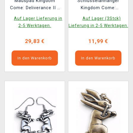
Mauspad Kingdom
Schlüsselanhänger
Come: Deliverance II -
Kingdom Come:
Heinrich und Mutt im
Deliverance II -
Auf Lager Lieferung in
Auf Lager (3Stck)
Wald (89 × 40 cm)
Bodenlose Grube
2-5 Werktagen.
Lieferung in 2-5 Werktagen.
29,83 €
11,99 €
In den Warenkorb
In den Warenkorb