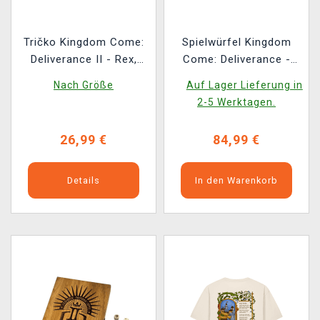
Tričko Kingdom Come:
Spielwürfel Kingdom
Deliverance II - Rex,
Come: Deliverance -
Familia et Ultio
Farkle-Spielwürfel mit
Nach Größe
Auf Lager Lieferung in
Becher und Tablett
2-5 Werktagen.
26,99 €
84,99 €
Details
In den Warenkorb