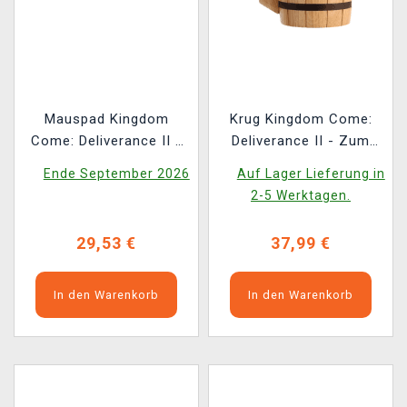
Mauspad Kingdom
Krug Kingdom Come:
Come: Deliverance II -
Deliverance II - Zum
Illumination (90 × 40
Loch (aus Holz)
Ende September 2026
Auf Lager Lieferung in
cm)
2-5 Werktagen.
29,53 €
37,99 €
In den Warenkorb
In den Warenkorb