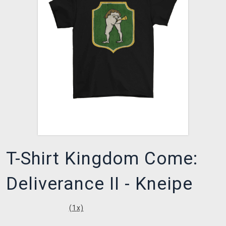
XZONE CLUB
T-Shirt Kingdom Come:
Deliverance II - Kneipe
(
1
x)