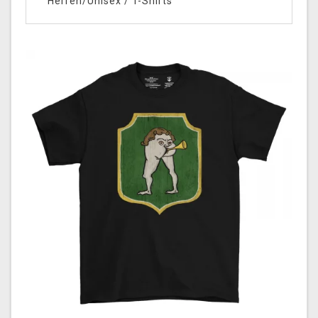
Herren/Unisex
/
T-Shirts