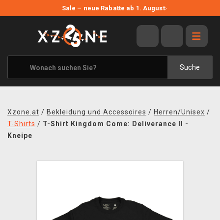
NEUE ANGEBOTE
Sale – neue Rabatte ab 1. August
›
ANGEBOTE
ALLE MARKEN
XZONE ORIGINALS
Suche
KLEIDUNG & ACCESSOIRES
MERCHANDISE
Xzone.at
/
Bekleidung und Accessoires
/
Herren/Unisex
/
BÜCHER & COMICS
T-Shirts
/
T-Shirt Kingdom Come: Deliverance II -
Kneipe
BRETT- UND KARTENSPIELE
BLOG
KONTAKT
VERSAND