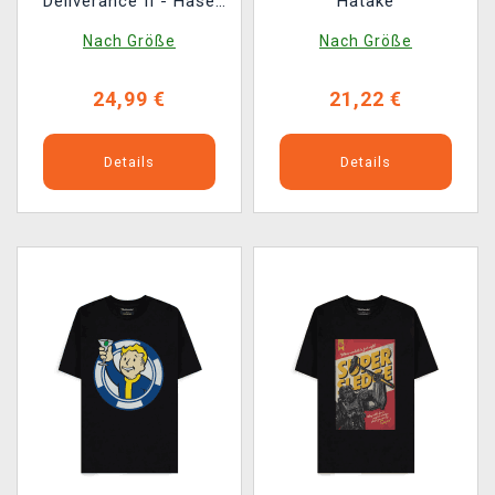
Deliverance II - Hase
Hatake
mit Warhorse-Wappen
Nach Größe
Nach Größe
(Stickerei)
24,99 €
21,22 €
Details
Details