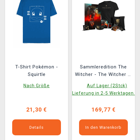
T-Shirt Pokémon -
Sammleredition The
Squirtle
Witcher - The Witcher 3:
Wild Hunt Anniversary
Nach Größe
Auf Lager (2Stck)
Monster Slayer Kit
Lieferung in 2-5 Werktagen.
21,30 €
169,77 €
Details
In den Warenkorb