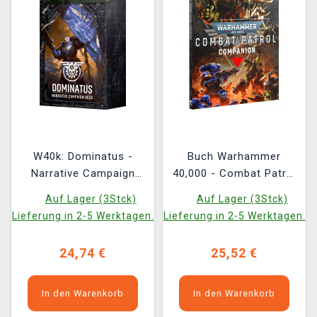
W40k: Dominatus -
Buch Warhammer
Narrative Campaign
40,000 - Combat Patrol
Deck
Companion ENG
Auf Lager (3Stck)
Auf Lager (3Stck)
Lieferung in 2-5 Werktagen.
Lieferung in 2-5 Werktagen.
24,74 €
25,52 €
In den Warenkorb
In den Warenkorb