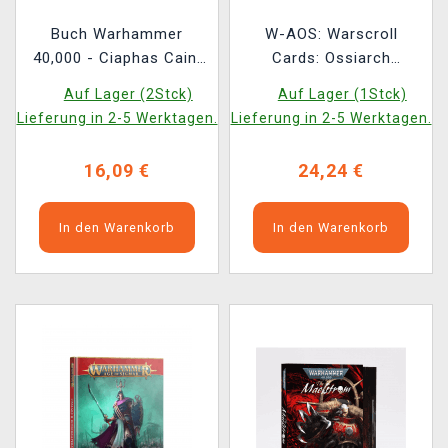
Buch Warhammer
W-AOS: Warscroll
40,000 - Ciaphas Cain:
Cards: Ossiarch
Hero of the Imperium
Bonereapers (2026)
Auf Lager (2Stck)
Auf Lager (1Stck)
ENG
Lieferung in 2-5 Werktagen.
Lieferung in 2-5 Werktagen.
16,09 €
24,24 €
In den Warenkorb
In den Warenkorb