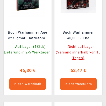
Buch Warhammer Age
Buch Warhammer
of Sigmar: Battletome
40,000 - The
Ossiarch Bonereapers
Maelstrom: Lair of the
Auf Lager (1Stck)
Nicht auf Lager
(2026) ENG
Tyrant ENG
Lieferung in 2-5 Werktagen.
(Versand innerhalb von 10
Tagen)
46,30 €
62,47 €
In den Warenkorb
In den Warenkorb