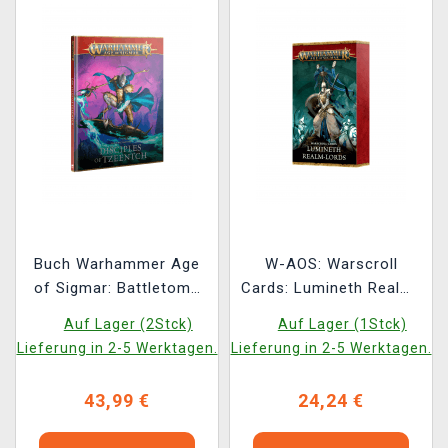
Buch Warhammer Age
W-AOS: Warscroll
of Sigmar: Battletome
Cards: Lumineth Realm-
Disciples of Tzeentch
Lords (2026)
Auf Lager (2Stck)
Auf Lager (1Stck)
(2026) ENG
Lieferung in 2-5 Werktagen.
Lieferung in 2-5 Werktagen.
43,99 €
24,24 €