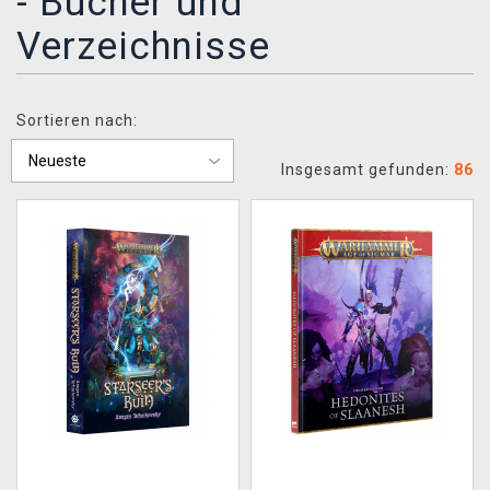
- Bücher und
XZONE CLUB
Verzeichnisse
Sortieren nach:
Insgesamt gefunden:
86