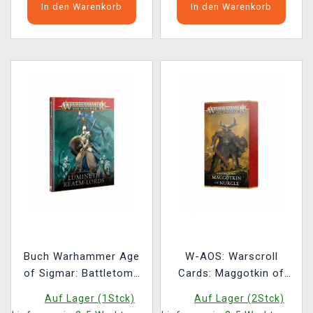
In den Warenkorb
In den Warenkorb
Buch Warhammer Age
W-AOS: Warscroll
of Sigmar: Battletome
Cards: Maggotkin of
Lumineth Realm-Lords
Nurgle (2026)
Auf Lager (1Stck)
Auf Lager (2Stck)
(2026) ENG