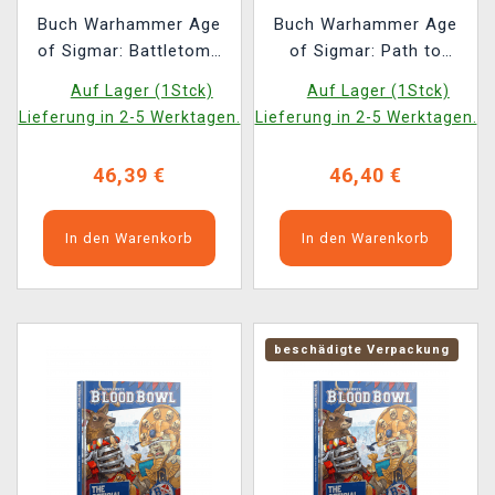
Buch Warhammer Age
Buch Warhammer Age
of Sigmar: Battletome
of Sigmar: Path to
Maggotkin of Nurgle
Glory: Blighted Wilds
Auf Lager (1Stck)
Auf Lager (1Stck)
(2026) ENG
(2025) (ENG)
Lieferung in 2-5 Werktagen.
Lieferung in 2-5 Werktagen.
46,39 €
46,40 €
In den Warenkorb
In den Warenkorb
beschädigte Verpackung