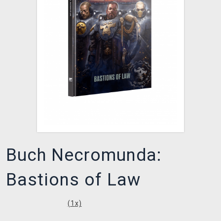
XZONE CLUB
Buch Necromunda:
Bastions of Law
(
1
x)