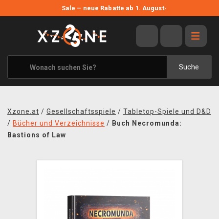
NEUE ANGEBOTE
Sale – neue Rabatte ab 1. August
›
ANGEBOTE
ALLE MARKEN
XZONE ORIGINALS
Suche
KLEIDUNG & ACCESSOIRES
MERCHANDISE
Xzone.at
/
Gesellschaftsspiele
/
Tabletop-Spiele und D&D
BÜCHER & COMICS
/
Bücher und Verzeichnisse
/
Buch Necromunda:
Bastions of Law
BRETT- UND KARTENSPIELE
BLOG
KONTAKT
VERSAND