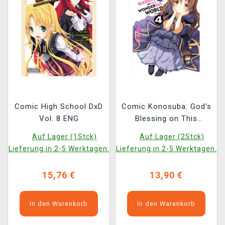
Comic High School DxD
Comic Konosuba: God's
Vol. 8 ENG
Blessing on This
Wonderful World! Vol. 4
Auf Lager (1Stck)
Auf Lager (2Stck)
ENG
Lieferung in 2-5 Werktagen.
Lieferung in 2-5 Werktagen.
15,76 €
13,90 €
In den Warenkorb
In den Warenkorb