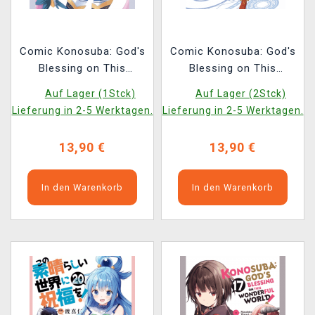
Comic Konosuba: God's
Comic Konosuba: God's
Blessing on This
Blessing on This
Wonderful World! Vol. 1
Wonderful World! Vol. 2
Auf Lager (1Stck)
Auf Lager (2Stck)
ENG
ENG
Lieferung in 2-5 Werktagen.
Lieferung in 2-5 Werktagen.
13,90 €
13,90 €
In den Warenkorb
In den Warenkorb