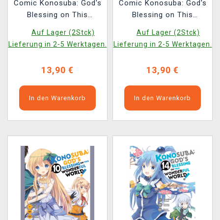
Comic Konosuba: God's
Comic Konosuba: God's
Blessing on This
Blessing on This
Wonderful World! Vol. 7
Wonderful World! Vol. 9
Auf Lager (2Stck)
Auf Lager (2Stck)
ENG
ENG
Lieferung in 2-5 Werktagen.
Lieferung in 2-5 Werktagen.
13,90 €
13,90 €
In den Warenkorb
In den Warenkorb