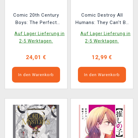
Comic 20th Century
Comic Destroy All
Boys: The Perfect
Humans: They Can't Be
Edition Vol. 9 ENG
Regenerated - Magic:
Auf Lager Lieferung in
Auf Lager Lieferung in
The Gathering Vol. 7
2-5 Werktagen.
2-5 Werktagen.
ENG
24,01 €
12,99 €
In den Warenkorb
In den Warenkorb