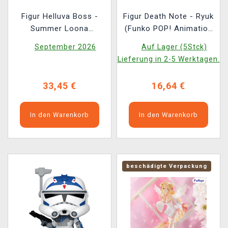
Figur Helluva Boss -
Figur Death Note - Ryuk
Summer Loona
(Funko POP! Animation
(Youtooz Helluva Boss
2382)
September 2026
Auf Lager (5Stck)
12)
Lieferung in 2-5 Werktagen.
33,45 €
16,64 €
In den Warenkorb
In den Warenkorb
beschädigte Verpackung