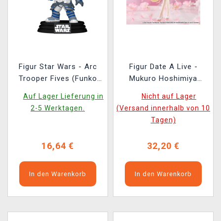
Figur Star Wars - Arc
Figur Date A Live -
Trooper Fives (Funko
Mukuro Hoshimiya
POP! Disney 851)
(FuRyu) (beschädigte
Auf Lager Lieferung in
Nicht auf Lager
Verpackung)
2-5 Werktagen.
(Versand innerhalb von 10
Tagen)
16,64 €
32,20 €
In den Warenkorb
In den Warenkorb