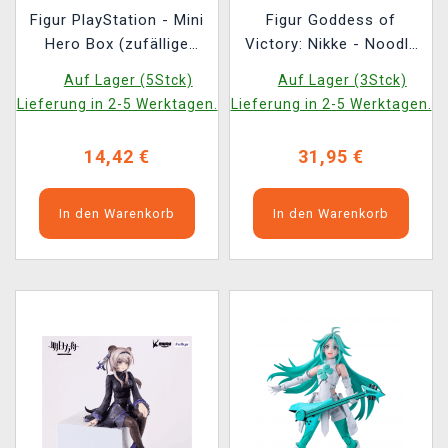
Figur PlayStation - Mini
Figur Goddess of
Hero Box (zufällige
Victory: Nikke - Noodle
Auswahl)
Stopper Privaty: Unkind
Auf Lager (5Stck)
Auf Lager (3Stck)
Maid (FuRyu)
Lieferung in 2-5 Werktagen.
Lieferung in 2-5 Werktagen.
14,42 €
31,95 €
In den Warenkorb
In den Warenkorb