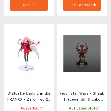
Details
In den Warenkorb
Statuette Darling in the
Figur Star Wars - Shaak
FRANXX - Zero Two 25
Ti (Legends) (Funko
cm (Pop Up Parade)
POP! Star Wars 853)
Ausverkauft
Auf Lager (4Stck)