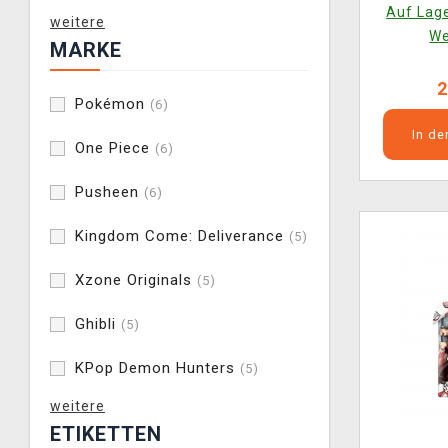
Auf Lage
weitere
We
MARKE
2
Pokémon
(6)
In d
One Piece
(6)
Pusheen
(6)
Kingdom Come: Deliverance
(5)
Xzone Originals
(5)
Ghibli
(5)
KPop Demon Hunters
(5)
weitere
ETIKETTEN