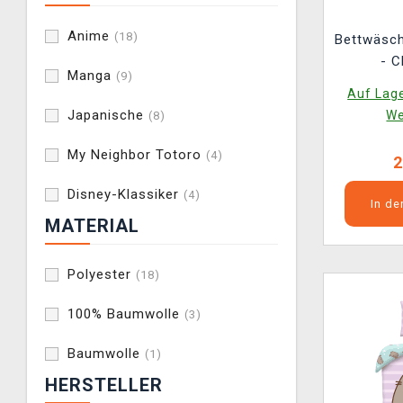
Anime
(18)
Bettwäsc
- C
Manga
(9)
Auf Lage
Japanische
We
(8)
My Neighbor Totoro
(4)
2
Disney-Klassiker
(4)
In d
MATERIAL
Polyester
(18)
100% Baumwolle
(3)
Baumwolle
(1)
HERSTELLER