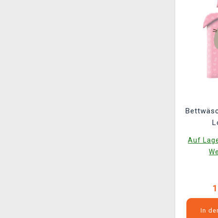
Bettwäsc
L
Auf Lage
We
1
In d