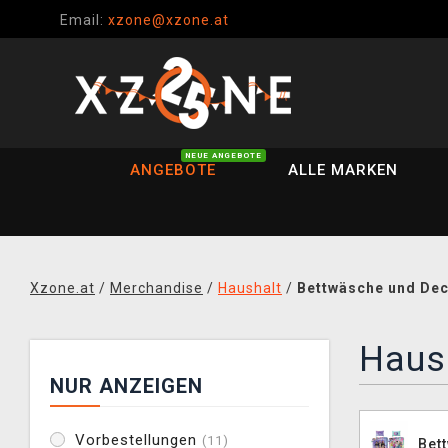
Email:
xzone@xzone.at
NEUE ANGEBOTE
ANGEBOTE
ALLE MARKEN
Xzone.at
/
Merchandise
/
Haushalt
/
Bettwäsche und De
Haus
NUR ANZEIGEN
Vorbestellungen
(11)
Bet