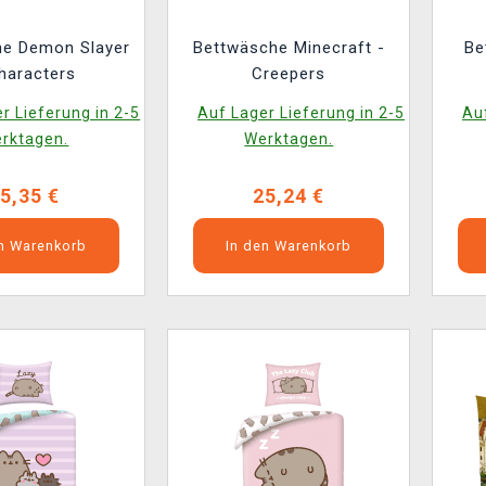
he Demon Slayer
Bettwäsche Minecraft -
Be
haracters
Creepers
r Lieferung in 2-5
Auf Lager Lieferung in 2-5
Auf
rktagen.
Werktagen.
5,35 €
25,24 €
en Warenkorb
In den Warenkorb