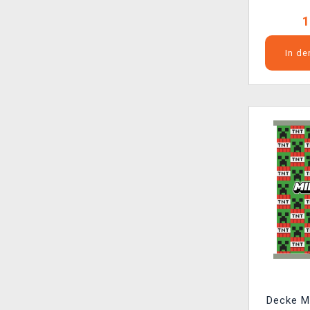
1
In d
Decke M