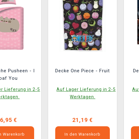
he Pusheen - I
Decke One Piece - Fruit
De
oaf You
r Lieferung in 2-5
Auf Lager Lieferung in 2-5
Auf
rktagen.
Werktagen.
6,95 €
21,19 €
en Warenkorb
In den Warenkorb