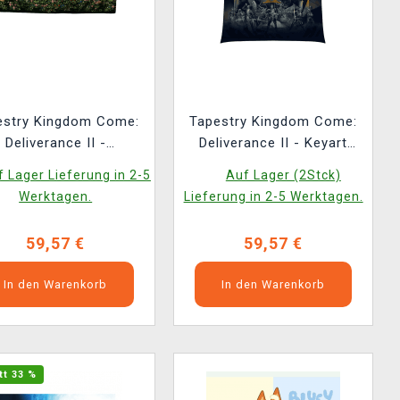
estry Kingdom Come:
Tapestry Kingdom Come:
Deliverance II -
Deliverance II - Keyart
mination Welscher Hof
João Ruas (Textilbild)
 Lager Lieferung in 2-5
Auf Lager (2Stck)
(Bild auf Textil)
Werktagen.
Lieferung in 2-5 Werktagen.
59,57 €
59,57 €
In den Warenkorb
In den Warenkorb
tt 33 %