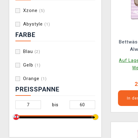
Xzone
(5)
Abystyle
(1)
FARBE
Bettwäs
Al
Blau
(2)
Auf Lage
Gelb
(1)
We
Orange
(1)
2
PREISSPANNE
In d
bis