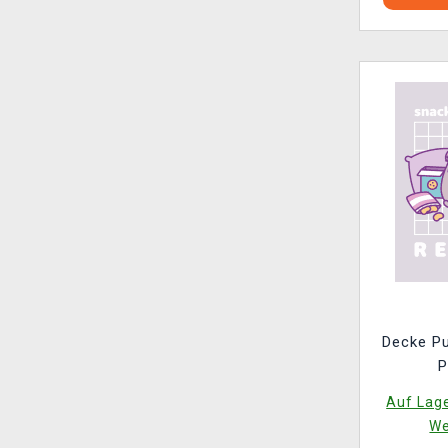
Decke P
P
Auf Lage
We