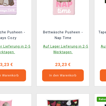
che Pusheen -
Bettwäsche Pusheen -
Tap
ways Cozy
Nap Time
Illu
r Lieferung in 2-5
Auf Lager Lieferung in 2-5
Auf
rktagen.
Werktagen.
3,23 €
23,23 €
en Warenkorb
In den Warenkorb
Raba