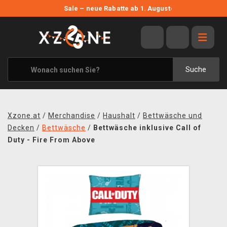
NEUE ANGEBOTE
Sale – neue Rabatte ab 1. August
›
ANGEBOTE
ALLE MARKEN
XZONE ORIGINALS
Suche
KLEIDUNG & ACCESSOIRES
MERCHANDISE
Xzone.at
/
Merchandise
/
Haushalt
/
Bettwäsche und
BÜCHER & COMICS
Decken
/
Bettwäsche
/
Bettwäsche inklusive Call of
Duty - Fire From Above
BRETT- UND KARTENSPIELE
BLOG
KONTAKT
VERSAND