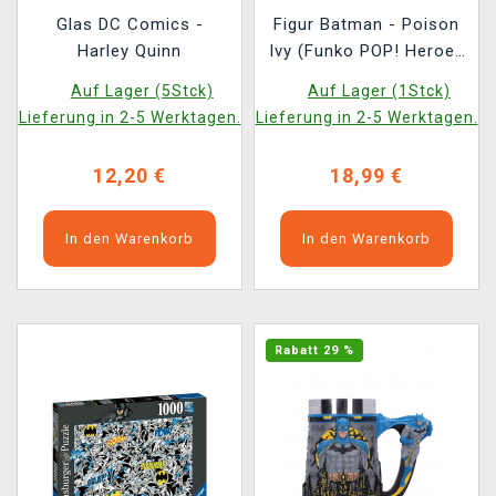
Glas DC Comics -
Figur Batman - Poison
Harley Quinn
Ivy (Funko POP! Heroes
471) (beschädigte
Auf Lager (5Stck)
Auf Lager (1Stck)
Verpackung)
Lieferung in 2-5 Werktagen.
Lieferung in 2-5 Werktagen.
12,20 €
18,99 €
In den Warenkorb
In den Warenkorb
Rabatt 29 %