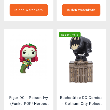
In den Warenkorb
In den Warenkorb
Rabatt 45 %
Figur DC - Poison Ivy
Buchstütze DC Comics
(Funko POP! Heroes
- Gotham City Police
553)
Department (Nemesis