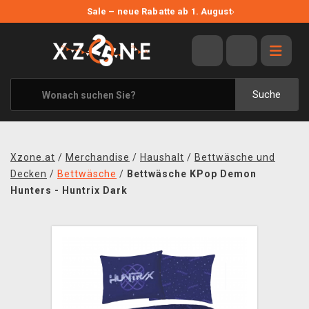
NEUE ANGEBOTE
Sale – neue Rabatte ab 1. August
›
ANGEBOTE
ALLE MARKEN
XZONE ORIGINALS
Suche
KLEIDUNG & ACCESSOIRES
MERCHANDISE
Xzone.at
/
Merchandise
/
Haushalt
/
Bettwäsche und
BÜCHER & COMICS
Decken
/
Bettwäsche
/
Bettwäsche KPop Demon
Hunters - Huntrix Dark
BRETT- UND KARTENSPIELE
BLOG
KONTAKT
VERSAND