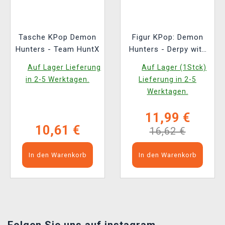
Tasche KPop Demon
Figur KPop: Demon
Hunters - Team HuntX
Hunters - Derpy with
Sussie Glow in the
Auf Lager Lieferung
Auf Lager (1Stck)
Dark (Funko POP!
in 2-5 Werktagen.
Lieferung in 2-5
Animation 2260)
Werktagen.
11,99 €
10,61 €
16,62 €
In den Warenkorb
In den Warenkorb
Folgen Sie uns auf instagram