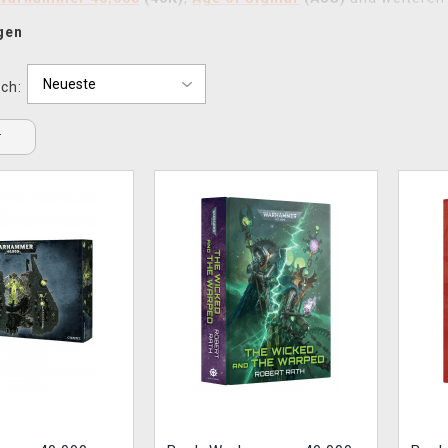
elle bemalt oder einfach die düsteren Geschichten des 41. Jahr
gen
r
umfasst die brutale Sci-Fi-Welt von
40K
, das epische Fanta
ch:
e die Rückkehr des Klassikers
The Old World
. Jedes System b
arines
über das
Chaos
bis hin zu
Bretonnia
.
r
lmodellen
und
Farben
findet ihr bei uns auch
cooles Warham
ke. Ob ihr nach Warhammer-
40K-Merch
sucht oder Fantasy 
s
Warhammer-Merchandise
sofort ab Lager.