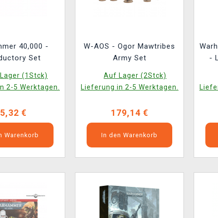
mer 40,000 -
W-AOS - Ogor Mawtribes
Warh
ductory Set
Army Set
- 
Ti
Lager (1Stck)
Auf Lager (2Stck)
T
in 2-5 Werktagen.
Lieferung in 2-5 Werktagen.
Liefe
Obl
5,32 €
179,14 €
en Warenkorb
In den Warenkorb