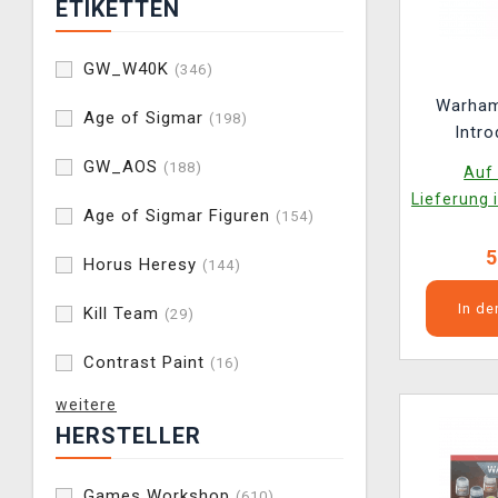
ETIKETTEN
GW_W40K
(346)
Warham
Age of Sigmar
(198)
Intro
GW_AOS
(188)
Auf 
Lieferung 
Age of Sigmar Figuren
(154)
5
Horus Heresy
(144)
In d
Kill Team
(29)
Contrast Paint
(16)
weitere
HERSTELLER
Games Workshop
(610)