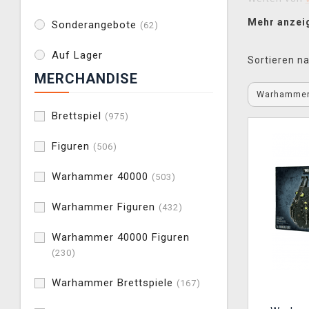
aufbaut, Mod
Mehr anzei
Sonderangebote
(62)
Warhamme
Auf Lager
Sortieren na
Heresy
sowi
MERCHANDISE
den
Space M
Warhamme
Neben
Spie
Brettspiel
(975)
und Geschen
Figuren
(506)
lizenzierte
Warhammer 40000
(503)
Warhammer Figuren
(432)
Warhammer 40000 Figuren
(230)
Warhammer Brettspiele
(167)