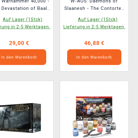
 Warhammer 40,000 -
W-AOS: Daemons of
 Devastation of Baal
Slaanesh - The Contorted
ENG
Epitome (1 Figur)
Auf Lager (1Stck)
Auf Lager (1Stck)
rung in 2-5 Werktagen.
Lieferung in 2-5 Werktagen.
29,00 €
46,88 €
In den Warenkorb
In den Warenkorb