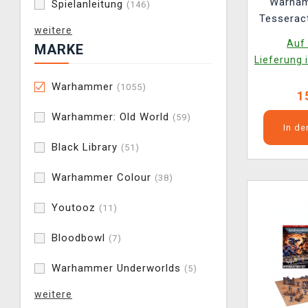
Warham
Spielanleitung
(146)
Tesseract
weitere
Auf 
MARKE
Lieferung 
Warhammer
(1055)
1
Warhammer: Old World
(59)
In d
Black Library
(51)
Warhammer Colour
(38)
Youtooz
(11)
Bloodbowl
(7)
Warhammer Underworlds
(5)
weitere