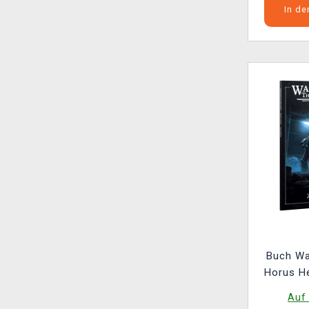
In d
Buch W
Horus He
Tactica 
Auf 