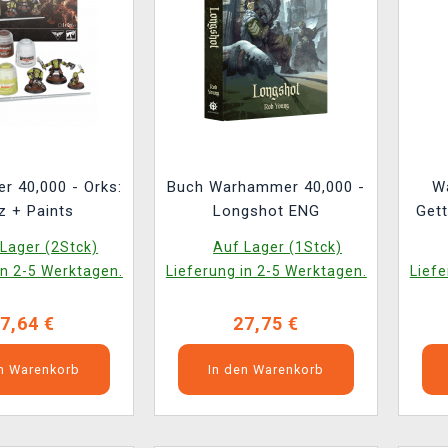
 40,000 - Orks:
Buch Warhammer 40,000 -
W
z + Paints
Longshot ENG
Gett
Lager (2Stck)
Auf Lager (1Stck)
in 2-5 Werktagen.
Lieferung in 2-5 Werktagen.
Liefe
7,64 €
27,75 €
en Warenkorb
In den Warenkorb