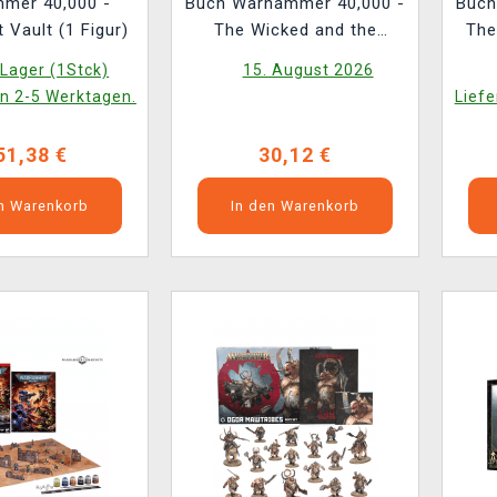
mer 40,000 -
Buch Warhammer 40,000 -
Buch
 Vault (1 Figur)
The Wicked and the
The
Warped ENG
Lager (1Stck)
15. August 2026
in 2-5 Werktagen.
Liefe
51,38 €
30,12 €
en Warenkorb
In den Warenkorb