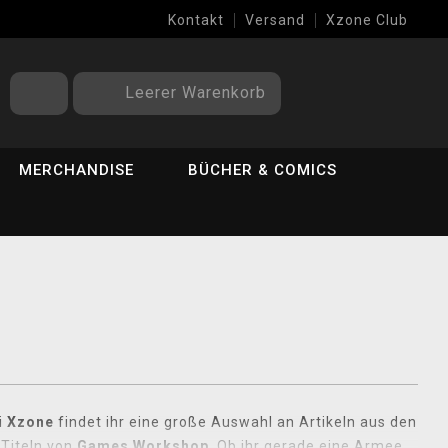
Kontakt
Versand
Xzone Club
Leerer Warenkorb
MERCHANDISE
BÜCHER & COMICS
i
Xzone
findet ihr eine große Auswahl an Artikeln aus den
Titeln von
Games Workshop
. Ob ihr gerade eine Armee