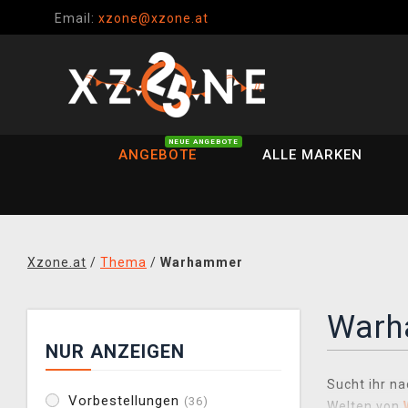
Email:
xzone@xzone.at
NEUE ANGEBOTE
ANGEBOTE
ALLE MARKEN
Xzone.at
/
Thema
/
Warhammer
Warh
NUR ANZEIGEN
Sucht ihr na
Vorbestellungen
(36)
Welten von