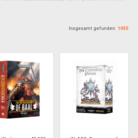
tausends liebt – hier seid ihr genau richtig.
sy-Universum
Age of Sigmar
, die legendäre
The Horus
Insgesamt gefunden:
1055
ietet eigene Fraktionen, Geschichten und Regeln – von
mer-Merchandise
– T-Shirts, Poster, Rucksäcke, Bücher
aus der
Old-World
bevorzugt – wir bieten offiziell