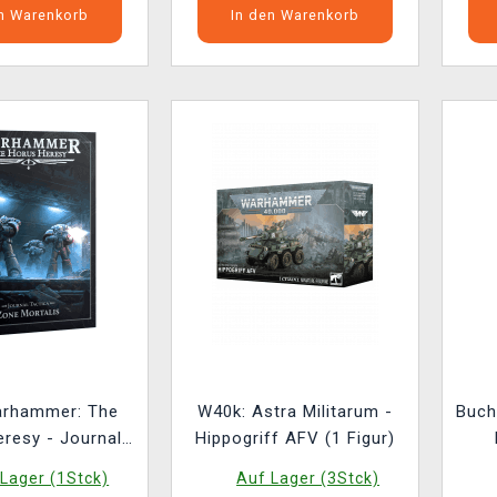
en Warenkorb
In den Warenkorb
arhammer: The
W40k: Astra Militarum -
Buch
resy - Journal
Hippogriff AFV (1 Figur)
- Zone Mortalis
Lager (1Stck)
Auf Lager (3Stck)
(2026)