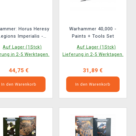
ammer: Horus Heresy
Warhammer 40,000 -
Legions Imperialis -
Paints + Tools Set
tan Legions - Reaver
Auf Lager (1Stck)
Auf Lager (1Stck)
itan with Graviton
rung in 2-5 Werktagen.
Lieferung in 2-5 Werktagen.
iterator and Volkite
Annihilator
44,75 €
31,89 €
In den Warenkorb
In den Warenkorb