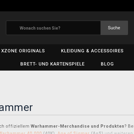
Suche
XZONE ORIGINALS
KLEIDUNG & ACCESSOIRES
BRETT- UND KARTENSPIELE
BLOG
ammer
ch offiziellem
Warhammer-Merchandise und Produkten
? Be
Warhammer 40,000
(40K)
,
Age of Sigmar
(AoS)
und weiteren 