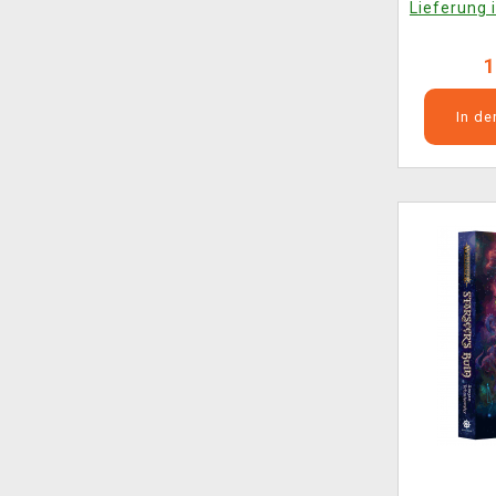
Lieferung 
1
In d