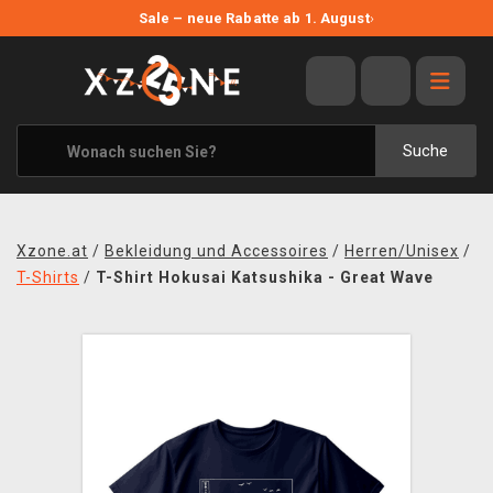
NEUE ANGEBOTE
Sale – neue Rabatte ab 1. August
›
ANGEBOTE
ALLE MARKEN
XZONE ORIGINALS
Suche
KLEIDUNG & ACCESSOIRES
MERCHANDISE
Xzone.at
/
Bekleidung und Accessoires
/
Herren/Unisex
/
BÜCHER & COMICS
T-Shirts
/
T-Shirt Hokusai Katsushika - Great Wave
BRETT- UND KARTENSPIELE
BLOG
KONTAKT
VERSAND