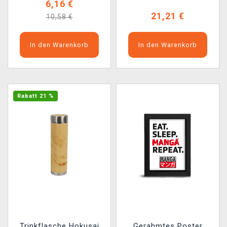
6,16 €
21,21 €
10,58 €
In den Warenkorb
In den Warenkorb
Rabatt 21 %
Trinkflasche Hokusai
Gerahmtes Poster