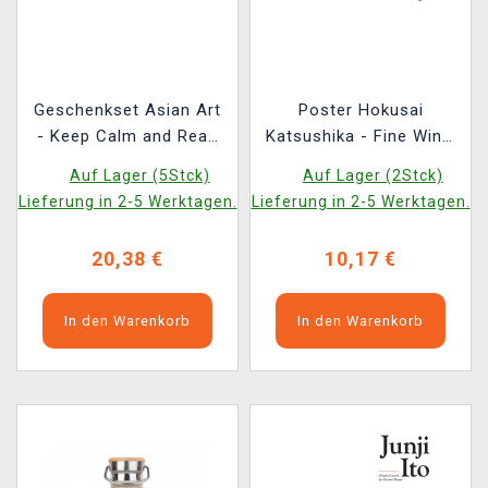
Geschenkset Asian Art
Poster Hokusai
- Keep Calm and Read
Katsushika - Fine Wind,
Manga (gerahmtes
Clear Morning & The
Auf Lager (5Stck)
Auf Lager (2Stck)
Poster, Tasse, Magnet,
Great Wave (Set aus 2
Lieferung in 2-5 Werktagen.
Lieferung in 2-5 Werktagen.
magnetisches
Stück)
Lesezeichen)
20,38 €
10,17 €
In den Warenkorb
In den Warenkorb