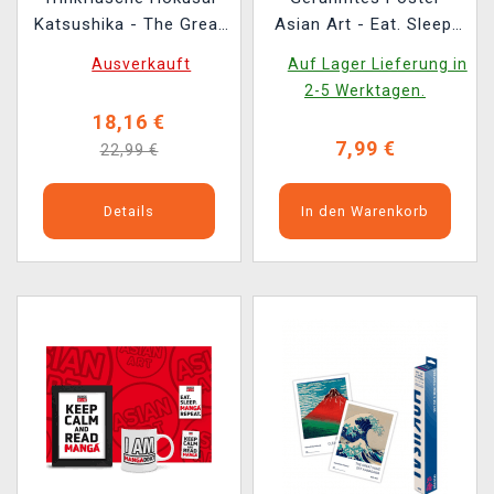
Katsushika - The Great
Asian Art - Eat. Sleep.
Wave of Kanagawa
Manga. Repeat.
Ausverkauft
Auf Lager Lieferung in
Bamboo Tea Bottle
2-5 Werktagen.
18,16 €
7,99 €
22,99 €
Details
In den Warenkorb