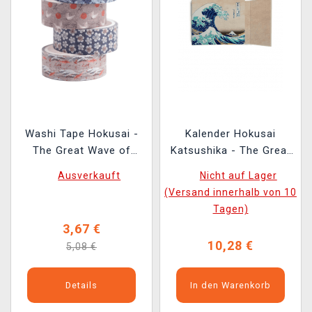
Washi Tape Hokusai -
Kalender Hokusai
The Great Wave of
Katsushika - The Great
Kanagawa (4 Stück)
Wave off Kanagawa
Ausverkauft
Nicht auf Lager
(Wochenplaner)
(Versand innerhalb von 10
Tagen)
3,67 €
10,28 €
5,08 €
Details
In den Warenkorb