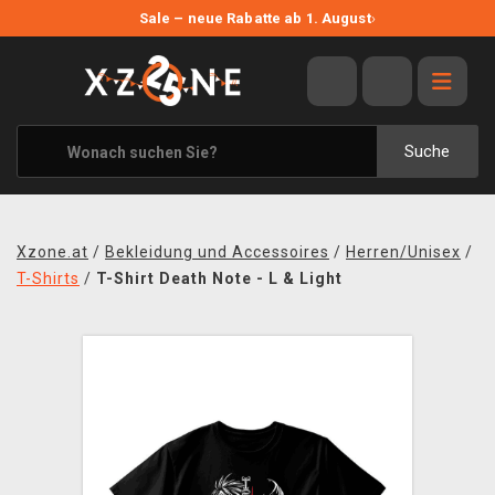
NEUE ANGEBOTE
Sale – neue Rabatte ab 1. August
›
ANGEBOTE
ALLE MARKEN
XZONE ORIGINALS
Suche
KLEIDUNG & ACCESSOIRES
MERCHANDISE
Xzone.at
/
Bekleidung und Accessoires
/
Herren/Unisex
/
BÜCHER & COMICS
T-Shirts
/
T-Shirt Death Note - L & Light
BRETT- UND KARTENSPIELE
BLOG
KONTAKT
VERSAND