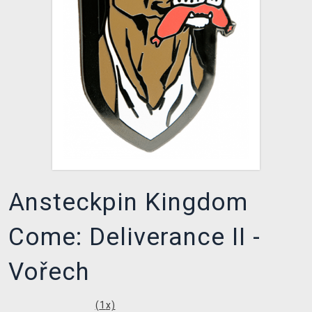
XZONE CLUB
Ansteckpin Kingdom
Come: Deliverance II -
Vořech
(
1
x)