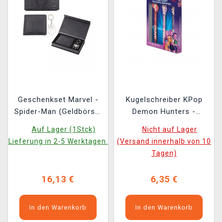
Geschenkset Marvel -
Kugelschreiber KPop
Spider-Man (Geldbörse,
Demon Hunters -
Schlüsselanhänger)
Hunters (3 Stck)
Auf Lager (1Stck)
Nicht auf Lager
(beschädigte
Lieferung in 2-5 Werktagen.
(Versand innerhalb von 10
Verpackung)
Tagen)
16,13 €
6,35 €
In den Warenkorb
In den Warenkorb