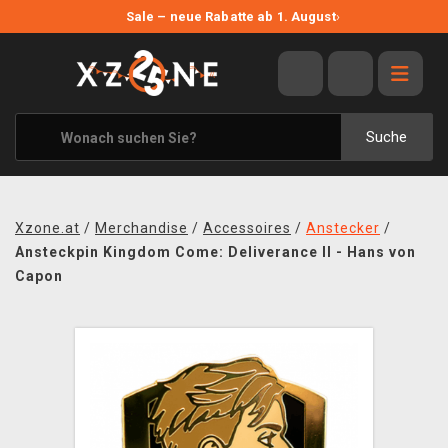
NEUE ANGEBOTE
Sale – neue Rabatte ab 1. August
›
ANGEBOTE
ALLE MARKEN
XZONE ORIGINALS
Suche
KLEIDUNG & ACCESSOIRES
MERCHANDISE
Xzone.at
/
Merchandise
/
Accessoires
/
Anstecker
/
BÜCHER & COMICS
Ansteckpin Kingdom Come: Deliverance II - Hans von
Capon
BRETT- UND KARTENSPIELE
BLOG
KONTAKT
VERSAND