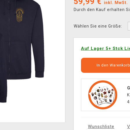
59,99
€
inkl. MwSt.
Durch den Kauf erhalten S
Wählen Sie eine Größe:
Auf Lager 5+ Stck Li
In den Warenkor
G
K
4
Wunschliste
V