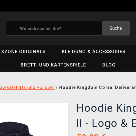
Suche
XZONE ORIGINALS
KLEIDUNG & ACCESSOIRES
BRETT- UND KARTENSPIELE
BLOG
Sweatshirts und Pullover
/
Hoodie Kingdom Come: Deliveran
Hoodie Kin
II - Logo &