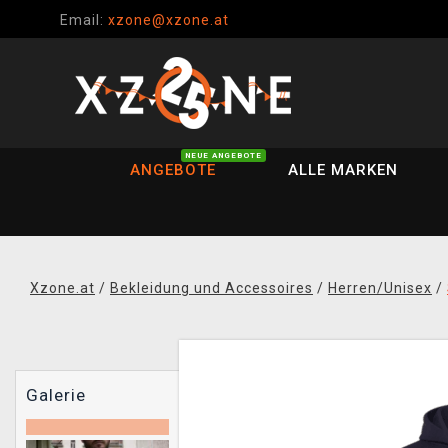
Email:
xzone@xzone.at
NEUE ANGEBOTE
ANGEBOTE
ALLE MARKEN
Xzone.at
/
Bekleidung und Accessoires
/
Herren/Unisex
/
Galerie