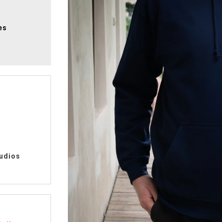
es
udios