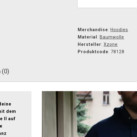
Merchandise
:
Hoodies
Material
:
Baumwolle
Hersteller
:
Xzone
Produktcode
: 78128
 (0)
deine
mit dem
 II auf
e
anz