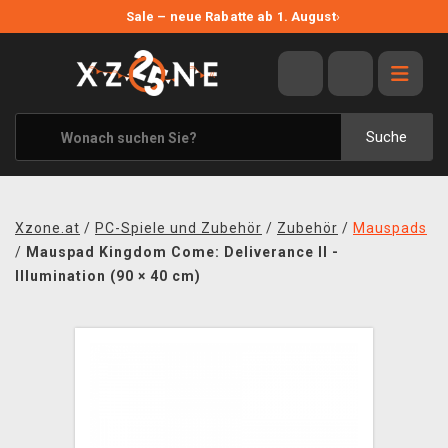
NEUE ANGEBOTE
Sale – neue Rabatte ab 1. August
›
ANGEBOTE
ALLE MARKEN
XZONE ORIGINALS
Suche
KLEIDUNG & ACCESSOIRES
MERCHANDISE
Xzone.at
/
PC-Spiele und Zubehör
/
Zubehör
/
Mauspads
BÜCHER & COMICS
/
Mauspad Kingdom Come: Deliverance II -
Illumination (90 × 40 cm)
BRETT- UND KARTENSPIELE
BLOG
KONTAKT
VERSAND