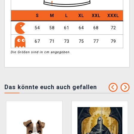
S
M
L
XL
XXL
XXXL
54
58
61
64
68
72
67
71
73
75
77
79
Die Größen sind in cm angegeben.
Das könnte euch auch gefallen