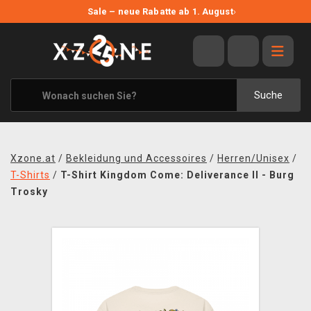
NEUE ANGEBOTE
Sale – neue Rabatte ab 1. August
›
ANGEBOTE
ALLE MARKEN
XZONE ORIGINALS
Suche
KLEIDUNG & ACCESSOIRES
MERCHANDISE
Xzone.at
/
Bekleidung und Accessoires
/
Herren/Unisex
/
BÜCHER & COMICS
T-Shirts
/
T-Shirt Kingdom Come: Deliverance II - Burg
Trosky
BRETT- UND KARTENSPIELE
BLOG
KONTAKT
VERSAND