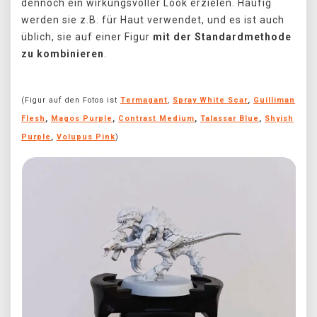
dennoch ein wirkungsvoller Look erzielen. Häufig
werden sie z.B. für Haut verwendet, und es ist auch
üblich, sie auf einer Figur
mit der Standardmethode
zu kombinieren
.
(Figur auf den Fotos ist
Termagant
,
Spray White Scar
,
Guilliman
Flesh
,
Magos Purple
,
Contrast Medium
,
Talassar Blue
,
Shyish
Purple
,
Volupus Pink
)