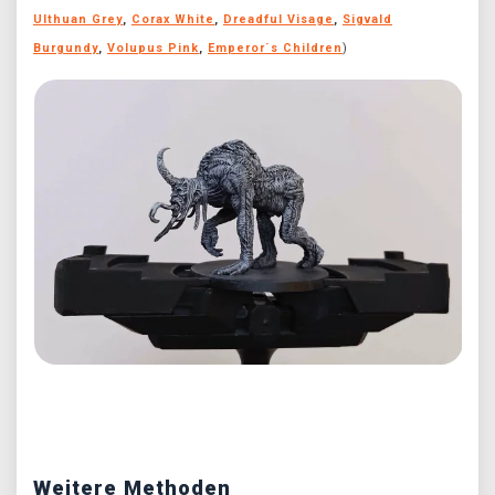
Ulthuan Grey
,
Corax White
,
Dreadful Visage
,
Sigvald
Burgundy
,
Volupus Pink
,
Emperor´s Children
)
Předchozí
Další
Weitere Methoden