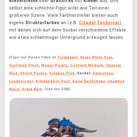
Kieselsteine
oder
Grasstreu
mit
Kleber
aus, und
selbst eine schlichte Figur wirkt wie Teil einer
größeren Szene. Viele Farbhersteller bieten auch
eigene
Strukturfarben
an (z.B.
Citadel Technical
),
mit denen sich auf dem Sockel verschiedene Effekte
wie etwa schlammiger Untergrund erzeugen lassen.
(Figur auf diesen Fotos ist
Termagant
,
Spray White Scar
,
Guilliman Flesh
,
Magos Purple
,
Contrast Medium
,
Talassar
Blue
,
Shyish Purple
,
Volupus Pink
, Sockel:
Dawnstone
,
Leadbelcher
,
Armageddon Dust
,
Agrax Earthshade
,
Abaddon
Black
,
Dryad Bark
, Gras von GSW)