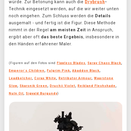
würde. Zur Betonung kann auch die
Drybrush
-
Technik eingesetzt werden, auf die wir weiter unten
noch eingehen. Zum Schluss werden die
Details
ausgemalt - und fertig ist die Figur. Diese Methode
nimmt in der Regel
am meisten Zeit
in Anspruch,
ergibt aber oft
das beste Ergebnis
, insbesondere in
den Händen erfahrener Maler.
(Figuren auf den Fotos sind
Flawless Blades
,
Spray Chaos Black
,
Emperor´s Children
,
Fulgrim Pink
,
Abaddon Black
,
Leadbelcher
,
Corax White
,
Retributor Armour
,
Waprstone
Glow
,
Skarsnik Green
,
Druchii Violet
,
Reikland Fleshshade
,
Nuln Oil
,
Sigvald Burgundy
)