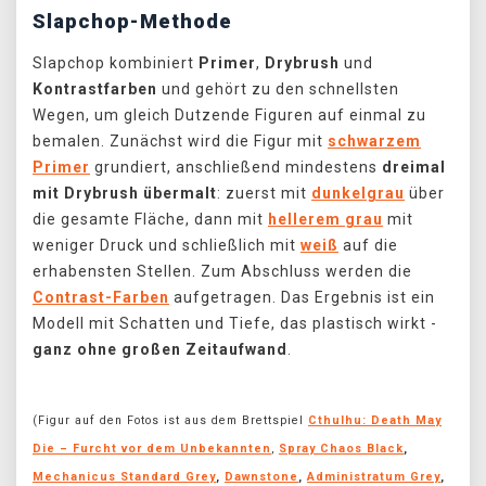
Slapchop-Methode
Slapchop kombiniert
Primer
,
Drybrush
und
Kontrastfarben
und gehört zu den schnellsten
Wegen, um gleich Dutzende Figuren auf einmal zu
bemalen. Zunächst wird die Figur mit
schwarzem
Primer
grundiert, anschließend mindestens
dreimal
mit Drybrush
übermalt
: zuerst mit
dunkelgrau
über
die gesamte Fläche, dann mit
hellerem grau
mit
weniger Druck und schließlich mit
weiß
auf die
erhabensten Stellen. Zum Abschluss werden die
Contrast-Farben
aufgetragen. Das Ergebnis ist ein
Modell mit Schatten und Tiefe, das plastisch wirkt -
ganz ohne großen Zeitaufwand
.
(Figur auf den Fotos ist aus dem Brettspiel
Cthulhu: Death May
Die – Furcht vor dem Unbekannten
,
Spray Chaos Black
,
Mechanicus Standard Grey
,
Dawnstone
,
Administratum Grey
,