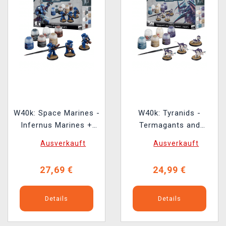
W40k: Space Marines -
W40k: Tyranids -
Infernus Marines +
Termagants and
Farben
Ripper Swarm +
Ausverkauft
Ausverkauft
Farben
27,69 €
24,99 €
Details
Details