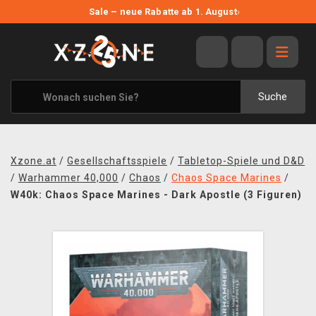
NEUE ANGEBOTE
Sale – neue Rabatte ab 1. August
›
ANGEBOTE
ALLE MARKEN
XZONE ORIGINALS
Suche
KLEIDUNG & ACCESSOIRES
MERCHANDISE
Xzone.at
/
Gesellschaftsspiele
/
Tabletop-Spiele und D&D
BÜCHER & COMICS
/
Warhammer 40,000
/
Chaos
/
Chaos Space Marines
/
W40k: Chaos Space Marines - Dark Apostle (3 Figuren)
BRETT- UND KARTENSPIELE
BLOG
KONTAKT
VERSAND