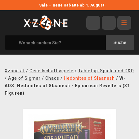
NEUE ANGEBOTE
Sale – neue Rabatte ab 1. August
›
ANGEBOTE
ALLE MARKEN
XZONE ORIGINALS
Suche
KLEIDUNG & ACCESSOIRES
MERCHANDISE
Xzone.at
/
Gesellschaftsspiele
/
Tabletop-Spiele und D&D
BÜCHER & COMICS
/
Age of Sigmar
/
Chaos
/
Hedonites of Slaanesh
/
W-
AOS: Hedonites of Slaanesh - Epicurean Revellers (31
BRETT- UND KARTENSPIELE
Figuren)
BLOG
KONTAKT
VERSAND