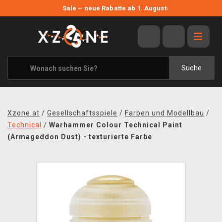
NEUE ANGEBOTE
Sale – neue Rabatte ab 1. August
›
ANGEBOTE
ALLE MARKEN
XZONE ORIGINALS
Suche
KLEIDUNG & ACCESSOIRES
MERCHANDISE
Xzone.at
/
Gesellschaftsspiele
/
Farben und Modellbau
/
BÜCHER & COMICS
Technical
/
Warhammer Colour Technical Paint
(Armageddon Dust) - texturierte Farbe
BRETT- UND KARTENSPIELE
BLOG
KONTAKT
VERSAND