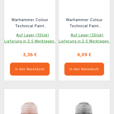
Warhammer Colour
Warhammer Colour
Technical Paint
Technical Paint
(Waystone Green) -
(Agrellan Earth) -
Auf Lager (3Stck)
Auf Lager (2Stck)
texturová barva, zelená
Texturfarbe, Grau
Lieferung in 2-5 Werktagen.
Lieferung in 2-5 Werktagen.
3,36 €
6,09 €
In den Warenkorb
In den Warenkorb