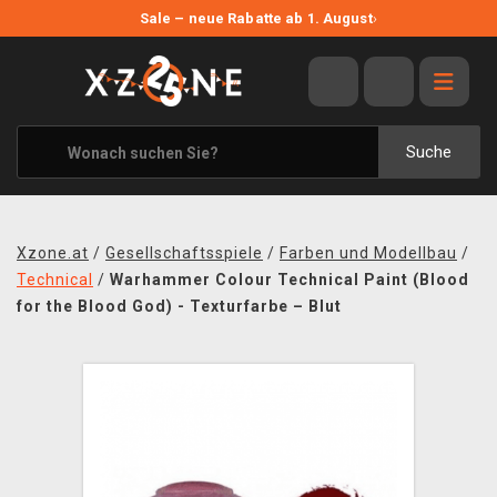
NEUE ANGEBOTE
Sale – neue Rabatte ab 1. August
›
ANGEBOTE
ALLE MARKEN
XZONE ORIGINALS
Suche
KLEIDUNG & ACCESSOIRES
MERCHANDISE
Xzone.at
/
Gesellschaftsspiele
/
Farben und Modellbau
/
BÜCHER & COMICS
Technical
/
Warhammer Colour Technical Paint (Blood
for the Blood God) - Texturfarbe – Blut
BRETT- UND KARTENSPIELE
BLOG
KONTAKT
VERSAND