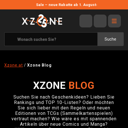
NEUE ANGEBOTE
Sale – neue Rabatte ab 1. August
›
ANGEBOTE
ALLE MARKEN
XZONE ORIGINALS
Suche
KLEIDUNG & ACCESSOIRES
MERCHANDISE
Xzone.at
/
Xzone Blog
BÜCHER & COMICS
XZONE
BLOG
BRETT- UND KARTENSPIELE
BLOG
Suchen Sie nach Geschenkideen? Lieben Sie
Rankings und TOP 10-Listen? Oder möchten
Sie sich lieber mit den Regeln und neuen
KONTAKT
Editionen von TCGs (Sammelkartenspielen)
vertraut machen? Wie wäre es mit spannenden
VERSAND
Artikeln über neue Comics und Manga?