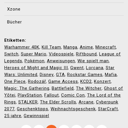
Xzone
Bücher
Etiketten:
Warhammer 40K
Kill Team
Manga
Anime
Minecraft
,
,
,
,
,
Switch
Super Mario
Videospiele
Riftbound
League of
,
,
,
,
Legends
Pokémon
Anweisungen
Wie spielt man
,
,
,
,
Heroes of Might and Magic III
Gwent
Lorcana
Star
,
,
,
Wars: Unlimited
Disney
GTA
Rockstar Games
Mafia
,
,
,
,
,
One Piece
Rodozář
Game Access
KCD2
Konzert
,
,
,
,
,
Magic: The Gathering
Battlefield
The Witcher
Ghost of
,
,
,
Yōtei
PlayStation
Fallout
Comic Con
The Lord of the
,
,
,
,
Rings
STALKER
The Elder Scrolls
Arcane
Cyberpunk
,
,
,
,
2077
Geschenktipps
Weihnachtsgeschenk
StarCraft
,
,
,
,
25 jahre
Gewinnspiel
,