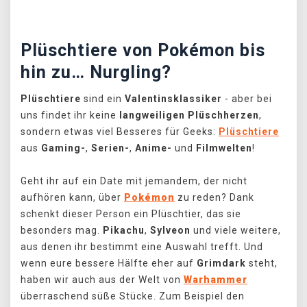
Plüschtiere von Pokémon bis
hin zu… Nurgling?
Plüschtiere
sind ein
Valentinsklassiker
- aber bei
uns findet ihr keine
langweiligen Plüschherzen
,
sondern etwas viel Besseres für Geeks:
Plüschtiere
aus
Gaming-
,
Serien-
,
Anime-
und
Filmwelten
!
Geht ihr auf ein Date mit jemandem, der nicht
aufhören kann, über
Pokémon
zu reden? Dank
schenkt dieser Person ein Plüschtier, das sie
besonders mag.
Pikachu
,
Sylveon
und viele weitere,
aus denen ihr bestimmt eine Auswahl trefft. Und
wenn eure bessere Hälfte eher auf
Grimdark
steht,
haben wir auch aus der Welt von
Warhammer
überraschend süße Stücke. Zum Beispiel den