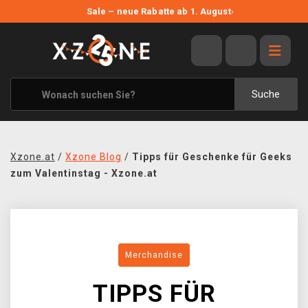
NEUE ANGEBOTE
Sale – neue Rabatte ab 1. August
›
ANGEBOTE
ALLE MARKEN
XZONE ORIGINALS
Suche
KLEIDUNG & ACCESSOIRES
MERCHANDISE
Xzone.at
/
Xzone Blog
/
Tipps für Geschenke für Geeks
BÜCHER & COMICS
zum Valentinstag - Xzone.at
BRETT- UND KARTENSPIELE
BLOG
Merchandise
KONTAKT
TIPPS FÜR
VERSAND