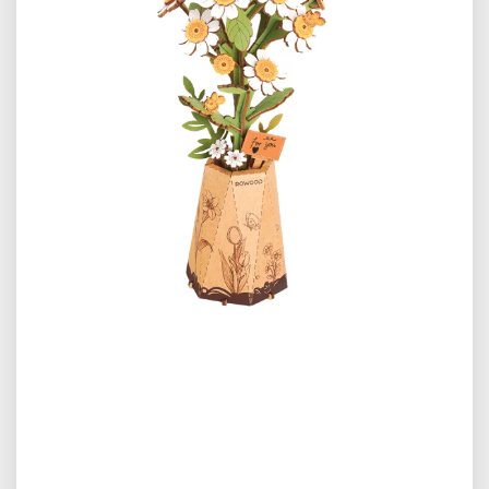
Předchozí
Další