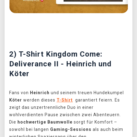
Předchozí
Další
2) T-Shirt Kingdom Come:
Deliverance II - Heinrich und
Köter
Fans von
Heinrich
und seinem treuen Hundekumpel
Köter
werden dieses
T-Shirt
garantiert feiern. Es
zeigt das unzertrennliche Duo in einer
wohlverdienten Pause zwischen zwei Abenteuern.
Die
hochwertige Baumwolle
sorgt für Komfort –
sowohl bei langen
Gaming-Sessions
als auch beim
winterlichen Spaziergang über den