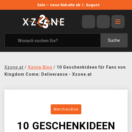
NEUE ANGEBOTE
Sale – neue Rabatte ab 1. August
›
ANGEBOTE
ALLE MARKEN
XZONE ORIGINALS
Suche
KLEIDUNG & ACCESSOIRES
MERCHANDISE
Xzone.at
/
Xzone Blog
/
10 Geschenkideen für Fans von
BÜCHER & COMICS
Kingdom Come: Deliverance - Xzone.at
BRETT- UND KARTENSPIELE
BLOG
Merchandise
KONTAKT
10 GESCHENKIDEEN
VERSAND