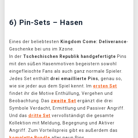
Předchozí
Další
6) Pin-Sets – Hasen
Eines der beliebtesten
Kingdom Come: Deliverance
-
Geschenke bei uns im Xzone.
In der
Tschechischen Republik
handgefertigte
Pins
mit den süßen Hasenmotiven begeistern sowohl
eingefleischte Fans als auch ganz normale Spieler.
Jedes Set enthält
drei emaillierte Pins
, genau so,
wie sie jeder aus dem Spiel kennt. Im
ersten Set
findet ihr die Motive Enthüllung, Vergehen und
Beobachtung. Das
zweite Set
ergänzt die drei
Symbole Verdacht, Ermittlung und Passiver Angriff.
Und das
dritte Set
vervollständigt die gesamte
Kollektion mit Meldung, Begegnung und Aktiver
Angriff. Zum Vorteilspreis gibt es außerdem das
komplette Bundle
aller neun Pins.