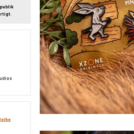
publik
rtigt.
udios
Reihe