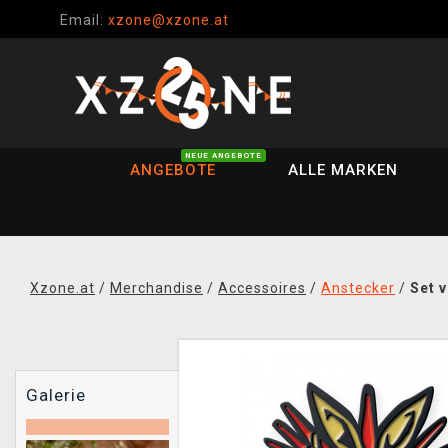
Email:
xzone@xzone.at
NEUE ANGEBOTE
ANGEBOTE
ALLE MARKEN
Xzone.at
/
Merchandise
/
Accessoires
/
Anstecker
/
Set 
Galerie