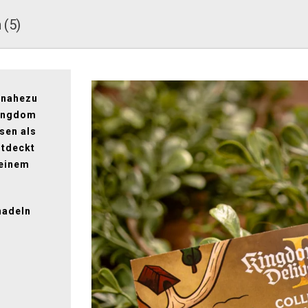
 (5)
n nahezu
Kingdom
sen als
ntdeckt
 einem
nadeln