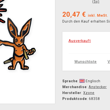
(
5
x)
20,47
€
inkl. MwSt.
Durch den Kauf erhalten S
Ausverkauft
Wunschliste
V
Sprache
:
Englisch
Merchandise
:
Anstecker
Hersteller
:
Xzone
Produktcode
: 68358