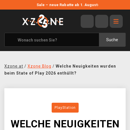
NEUE ANGEBOTE
Sale – neue Rabatte ab 1. August
›
ANGEBOTE
ALLE MARKEN
XZONE ORIGINALS
Suche
KLEIDUNG & ACCESSOIRES
MERCHANDISE
Xzone.at
/
Xzone Blog
/
Welche Neuigkeiten wurden
BÜCHER & COMICS
beim State of Play 2026 enthüllt?
BRETT- UND KARTENSPIELE
BLOG
PlayStation
KONTAKT
WELCHE NEUIGKEITEN
VERSAND