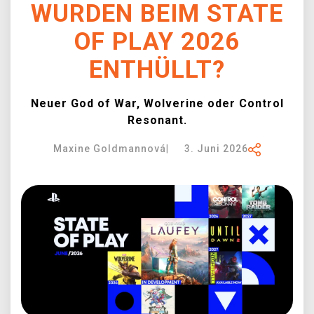
WURDEN BEIM STATE
XZONE CLUB
OF PLAY 2026
ENTHÜLLT?
Neuer God of War, Wolverine oder Control
Resonant.
Maxine Goldmannová
|
3. Juni 2026