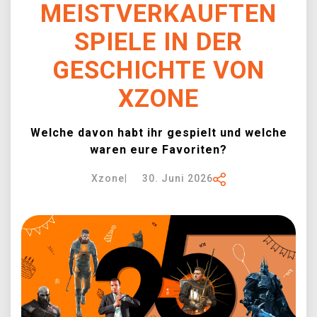
MEISTVERKAUFTEN
XZONE CLUB
SPIELE IN DER
GESCHICHTE VON
XZONE
Welche davon habt ihr gespielt und welche
waren eure Favoriten?
Xzone
|
30. Juni 2026