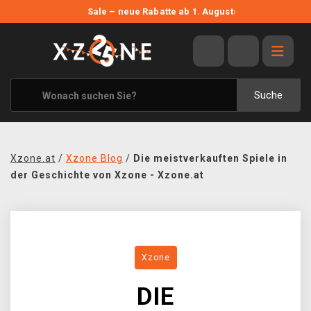
NEUE ANGEBOTE
Sale – neue Rabatte ab 1. August
›
ANGEBOTE
ALLE MARKEN
XZONE ORIGINALS
Suche
KLEIDUNG & ACCESSOIRES
MERCHANDISE
Xzone.at
/
Xzone Blog
/
Die meistverkauften Spiele in
BÜCHER & COMICS
der Geschichte von Xzone - Xzone.at
BRETT- UND KARTENSPIELE
BLOG
Xzone
KONTAKT
DIE
VERSAND