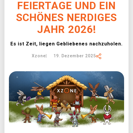
EIERTAGE UND EIN S
XZONE CLUB
CHÖNES NERDIGES J
AHR 2026!
Es ist Zeit, liegen Gebliebenes nachzuholen.
Xzone
|
19. Dezember 2025