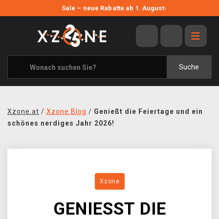
NEUE ANGEBOTE
Sale – neue Rabatte ab 1. August
›
ANGEBOTE
ALLE MARKEN
XZONE ORIGINALS
Suche
KLEIDUNG & ACCESSOIRES
MERCHANDISE
Xzone.at
/
Xzone Blog
/
Genießt die Feiertage und ein
BÜCHER & COMICS
schönes nerdiges Jahr 2026!
BRETT- UND KARTENSPIELE
BLOG
Xzone
KONTAKT
GENIESST DIE F
VERSAND