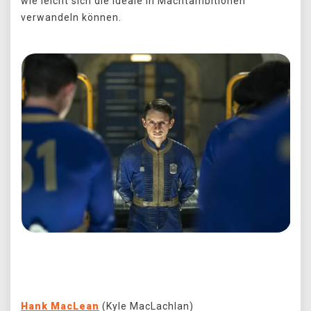
wie leicht sich die Ideale in Machtambitionen
verwandeln können.
Předchozí
Další
Hank MacLean
(Kyle MacLachlan)