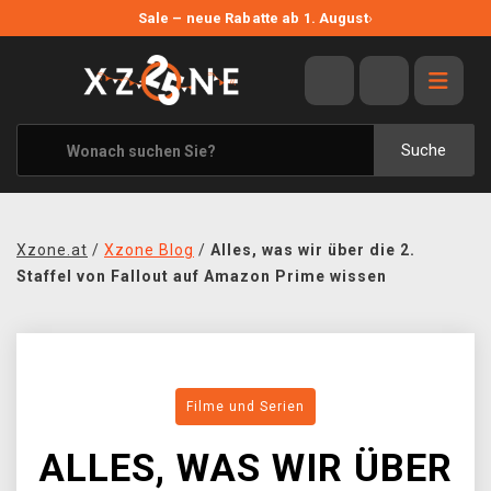
NEUE ANGEBOTE
Sale – neue Rabatte ab 1. August
›
ANGEBOTE
ALLE MARKEN
XZONE ORIGINALS
Suche
KLEIDUNG & ACCESSOIRES
MERCHANDISE
Xzone.at
/
Xzone Blog
/
Alles, was wir über die 2.
BÜCHER & COMICS
Staffel von Fallout auf Amazon Prime wissen
BRETT- UND KARTENSPIELE
BLOG
Filme und Serien
KONTAKT
ALLES, WAS WIR ÜBER
VERSAND