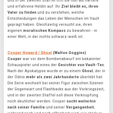
und in der zweiten Staffel tritt sie nun als härtere
und erfahrene Heldin auf. Ihr
Ziel bleibt es, ihren
Vater zu finden
und zu verstehen, welche
Entscheidungen das Leben der Menschen im Vault
geprägt haben. Gleichzeitig versucht sie, ihren
eigenen
moralischen Kompass
zu bewahren - in
einer Welt, in der nichts schwarz-weiß ist.
Cooper Howard / Ghoul
(Walton Goggins)
Cooper
war vor dem Bombenabwurf ein bekannter
Schauspieler und eines der
Gesichter von Vault-Tec
.
Nach der Apokalypse wurde er zu einem
Ghoul
, der in
der Ödnis
mehr als zwei Jahrhunderte
überlebt hat.
Die Serie wechselt bei seiner Figur zwischen Szenen
der Gegenwart und Flashbacks aus der Vorkriegszeit,
und in der zweiten Staffel soll diese Verknüpfung
noch deutlicher werden. Cooper
sucht weiterhin
nach seiner Familie
und seiner
Vergangenheit
,