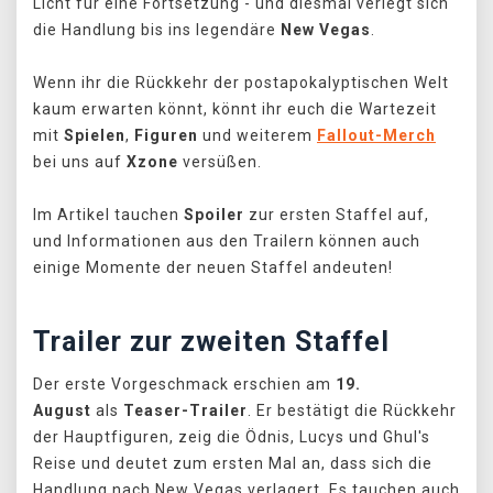
Licht für eine Fortsetzung - und diesmal verlegt sich
die Handlung bis ins legendäre
New Vegas
.
Wenn ihr die Rückkehr der postapokalyptischen Welt
kaum erwarten könnt, könnt ihr euch die Wartezeit
mit
Spielen
,
Figuren
und weiterem
Fallout-Merch
bei uns auf
Xzone
versüßen.
Im Artikel tauchen
Spoiler
zur ersten Staffel auf,
und Informationen aus den Trailern können auch
einige Momente der neuen Staffel andeuten!
Trailer zur zweiten Staffel
Der erste Vorgeschmack erschien am
19.
August
als
Teaser-Trailer
. Er bestätigt die Rückkehr
der Hauptfiguren, zeig die Ödnis, Lucys und Ghul's
Reise und deutet zum ersten Mal an, dass sich die
Handlung nach New Vegas verlagert. Es tauchen auch