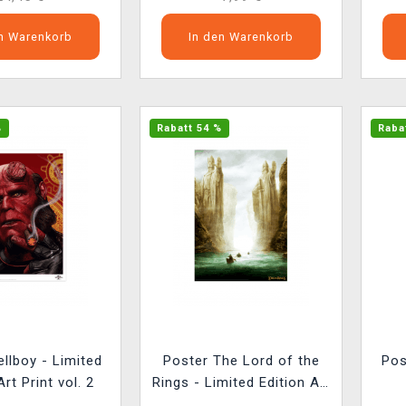
en Warenkorb
In den Warenkorb
%
Rabatt 54 %
Raba
llboy - Limited
Poster The Lord of the
Pos
Art Print vol. 2
Rings - Limited Edition Art
Print