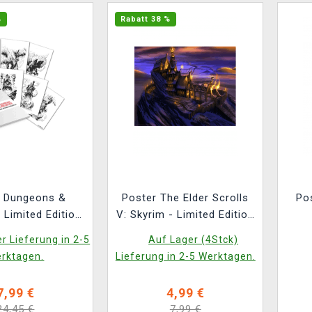
%
Rabatt 38 %
r Dungeons &
Poster The Elder Scrolls
Po
 Limited Edition
V: Skyrim - Limited Edition
h Set (7 Stück)
Art Print
r Lieferung in 2-5
Auf Lager (4Stck)
rktagen.
Lieferung in 2-5 Werktagen.
7,99 €
4,99 €
24,45 €
7,99 €