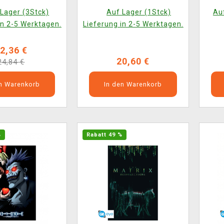
Edition
Gam
Lager (3Stck)
Auf Lager (1Stck)
Auf
in 2-5 Werktagen.
Lieferung in 2-5 Werktagen.
2,36 €
20,60 €
24,84 €
en Warenkorb
In den Warenkorb
%
Rabatt 49 %