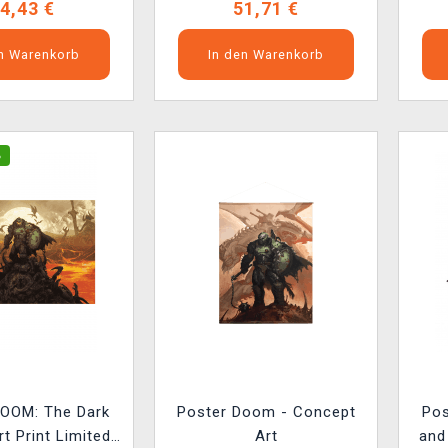
4,43 €
51,71 €
en Warenkorb
In den Warenkorb
%
DOOM: The Dark
Poster Doom - Concept
Pos
rt Print Limited
Art
and