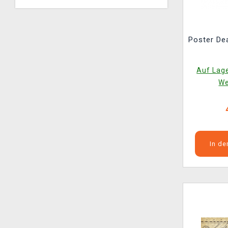
Poster De
Auf Lage
We
In d