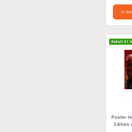
In d
Rabatt 51 
Poster He
Edition 