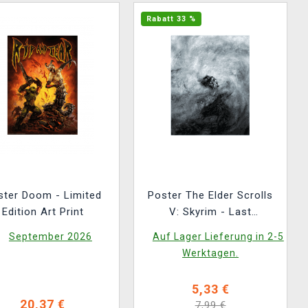
Rabatt 33 %
ster Doom - Limited
Poster The Elder Scrolls
Edition Art Print
V: Skyrim - Last
Dragonborn Limited
September 2026
Auf Lager Lieferung in 2-5
Edition Art Print
Werktagen.
5,33 €
20,37 €
7,99 €