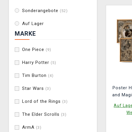
Sonderangebote
(52)
Auf Lager
MARKE
One Piece
(9)
Harry Potter
(5)
Tim Burton
(4)
Poster H
Star Wars
(3)
and Magi
Lord of the Rings
(3)
Archang
Auf Lage
(
We
The Elder Scrolls
(3)
ArmA
(3)