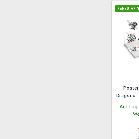
Rabatt 67 
Poste
Dragons -
Lithograp
Auf Lage
We