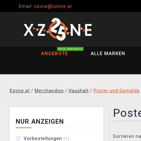
Email:
xzone@xzone.at
NEUE ANGEBOTE
ANGEBOTE
ALLE MARKEN
Xzone.at
/
Merchandise
/
Haushalt
/
Poster und Gemälde
Poste
NUR ANZEIGEN
Sortieren na
Vorbestellungen
(1)