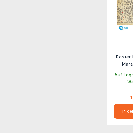
Poster 
Mara
Auf Lage
We
1
In d