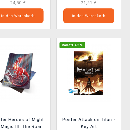
24,80 €
21,31 €
In den Warenkorb
In den Warenkorb
Rabatt 49 %
ter Heroes of Might
Poster Attack on Titan -
 Magic III: The Board
Key Art