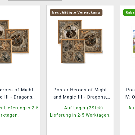
beschädigte Verpackung
Raba
eroes of Might
Poster Heroes of Might
Pos
c III - Dragons,
and Magic III - Dragons,
IV: O
el & Archdevil
Archangel & Archdevil
r Lieferung in 2-5
Auf Lager (2Stck)
Auf
3er-Set)
(3er-Set) (beschädigte
rktagen.
Lieferung in 2-5 Werktagen.
Verpackung)