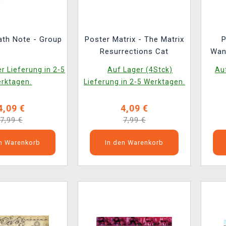
ath Note - Group
Poster Matrix - The Matrix
P
Resurrections Cat
Wan
r Lieferung in 2-5
Auf Lager (4Stck)
Auf
rktagen.
Lieferung in 2-5 Werktagen.
4,09 €
4,09 €
7,99 €
7,99 €
en Warenkorb
In den Warenkorb