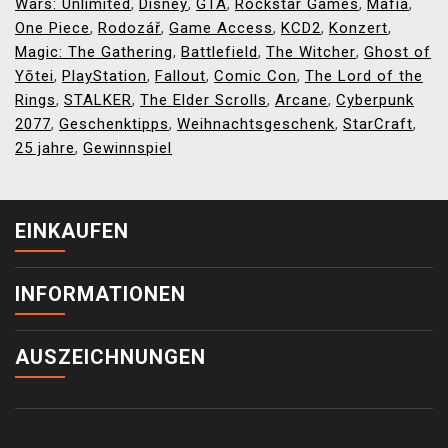
Wars: Unlimited
Disney
GTA
Rockstar Games
Mafia
,
,
,
,
,
One Piece
Rodozář
Game Access
KCD2
Konzert
,
,
,
,
,
Magic: The Gathering
Battlefield
The Witcher
Ghost of
,
,
,
Yōtei
PlayStation
Fallout
Comic Con
The Lord of the
,
,
,
,
Rings
STALKER
The Elder Scrolls
Arcane
Cyberpunk
,
,
,
,
2077
Geschenktipps
Weihnachtsgeschenk
StarCraft
,
,
,
,
25 jahre
Gewinnspiel
,
EINKAUFEN
INFORMATIONEN
AUSZEICHNUNGEN