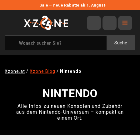
NEUE ANGEBOTE
Sale – neue Rabatte ab 1. August
›
ANGEBOTE
ALLE MARKEN
XZONE ORIGINALS
Suche
KLEIDUNG & ACCESSOIRES
MERCHANDISE
Xzone.at
/
Xzone Blog
/
Nintendo
BÜCHER & COMICS
NINTENDO
BRETT- UND KARTENSPIELE
BLOG
Alle Infos zu neuen Konsolen und Zubehör
aus dem Nintendo-Universum – kompakt an
einem Ort.
KONTAKT
VERSAND