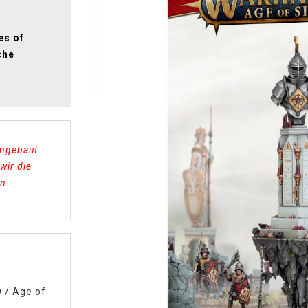
es of
che
engebaut.
wir die
n.
D
/
Age of