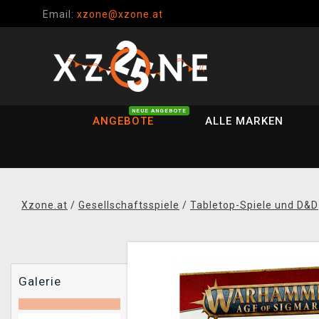
Email:
xzone@xzone.at
NEUE ANGEBOTE
ANGEBOTE
ALLE MARKEN
Xzone.at
/
Gesellschaftsspiele
/
Tabletop-Spiele und D&D
Galerie