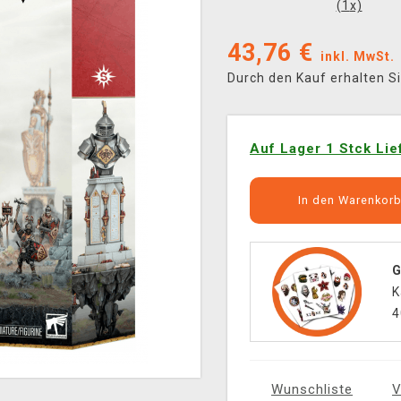
(
1
x)
43,76
€
inkl. MwSt.
Durch den Kauf erhalten S
Auf Lager 1 Stck Lie
In den Warenkor
G
K
4
Wunschliste
V