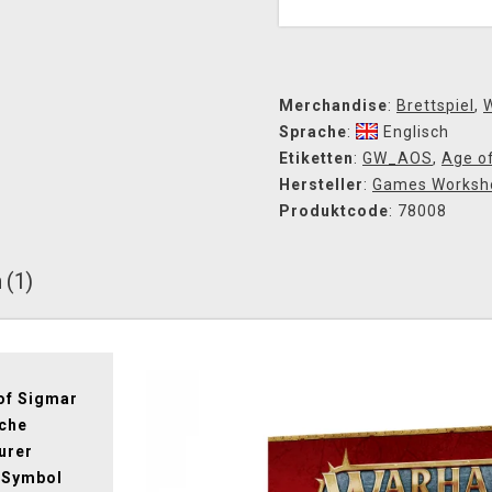
Merchandise
:
Brettspiel
,
Sprache
:
Englisch
Etiketten
:
GW_AOS
,
Age o
Hersteller
:
Games Worksh
Produktcode
: 78008
 (1)
of Sigmar
iche
urer
 Symbol