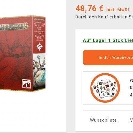
48,76
€
inkl. MwSt.
Durch den Kauf erhalten S
Auf Lager 1 Stck Lie
In den Warenkor
G
K
4
Wunschliste
V