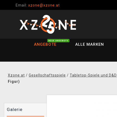
Email:
xzone@xzone.at
NEUE ANGEBOTE
ANGEBOTE
ALLE MARKEN
Xzone.at
/
Gesellschaftsspiele
/
Tabletop-Spiele und D&D
Figur)
Galerie