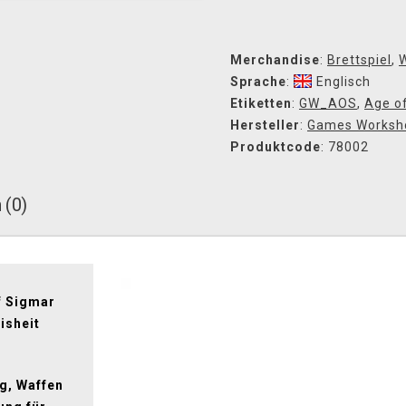
Merchandise
:
Brettspiel
,
Sprache
:
Englisch
Etiketten
:
GW_AOS
,
Age o
Hersteller
:
Games Worksh
Produktcode
: 78002
 (0)
f Sigmar
isheit
g, Waffen