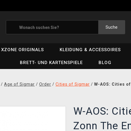
Suche
XZONE ORIGINALS
KLEIDUNG & ACCESSOIRES
BRETT- UND KARTENSPIELE
BLOG
/
Age of Sigmar
/
Order
/
Cities of Sigmar
/
W-AOS: Cities o
W-AOS: Citi
Zonn The En