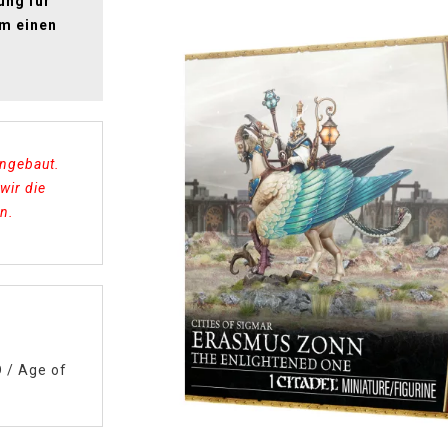
ung für
um einen
engebaut.
wir die
n.
D
/
Age of