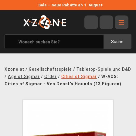
NEUE ANGEBOTE
Sale – neue Rabatte ab 1. August
›
ANGEBOTE
ALLE MARKEN
XZONE ORIGINALS
Suche
KLEIDUNG & ACCESSOIRES
MERCHANDISE
Xzone.at
/
Gesellschaftsspiele
/
Tabletop-Spiele und D&D
BÜCHER & COMICS
/
Age of Sigmar
/
Order
/
Cities of Sigmar
/
W-AOS:
Cities of Sigmar - Ven Denst's Hounds (13 Figuren)
BRETT- UND KARTENSPIELE
BLOG
KONTAKT
VERSAND