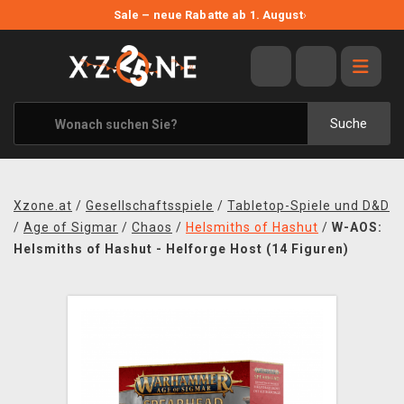
NEUE ANGEBOTE
Sale – neue Rabatte ab 1. August
›
ANGEBOTE
ALLE MARKEN
XZONE ORIGINALS
Suche
KLEIDUNG & ACCESSOIRES
MERCHANDISE
Xzone.at
/
Gesellschaftsspiele
/
Tabletop-Spiele und D&D
BÜCHER & COMICS
/
Age of Sigmar
/
Chaos
/
Helsmiths of Hashut
/
W-AOS:
Helsmiths of Hashut - Helforge Host (14 Figuren)
BRETT- UND KARTENSPIELE
BLOG
KONTAKT
VERSAND