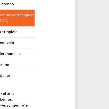
intendo
ammelkartenspiele
(TCG)
rettspiele
estivals
erchandise
Xzone
ücher
iketten:
okémon
,
weisungen
Wie
,