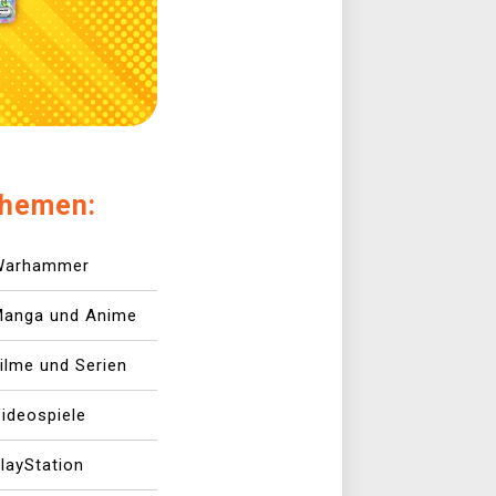
hemen:
Warhammer
Manga und Anime
ilme und Serien
ideospiele
layStation