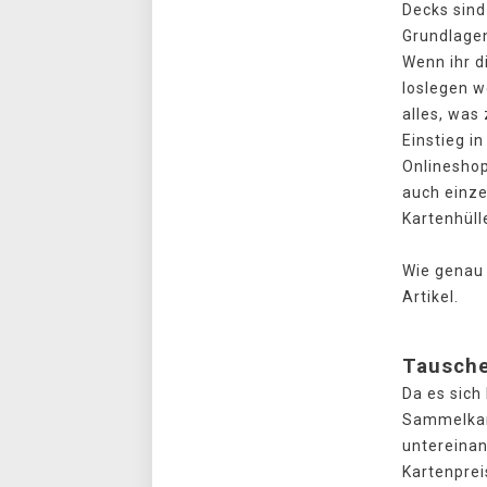
Decks sind 
Grundlagen
Wenn ihr d
loslegen wo
alles, was
Einstieg i
Onlineshop
auch einze
Kartenhüll
Wie genau 
Artikel.
Tausch
Da es sic
Sammelkart
untereinan
Kartenprei