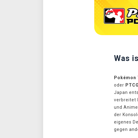
Was i
Pokémon 
oder
PTC
Japan ents
verbreitet 
und Anime
der Konsole
eigenes D
gegen ande