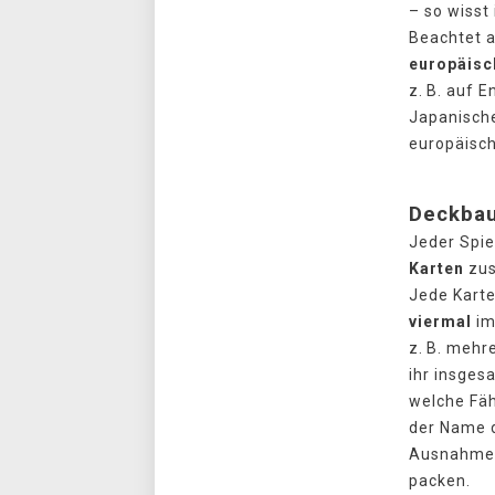
– so wisst
Beachtet a
europäisc
z. B. auf 
Japanische
europäisch
Deckbau
Jeder Spie
Karten
zus
Jede Kart
viermal
im
z. B. mehr
ihr insges
welche Fäh
der Name 
Ausnahme –
packen.