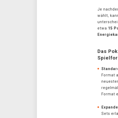
Je nachdem
wählt, kan
unterschei
etwa
15 P
Energieka
Das Pok
Spielfo
Standar
Format a
neuesten
regelmäß
Format 
Expand
Sets erl