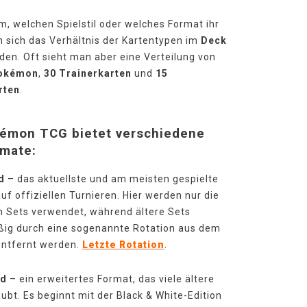
, welchen Spielstil oder welches Format ihr
n sich das Verhältnis der Kartentypen im
Deck
den. Oft sieht man aber eine Verteilung von
okémon
,
30 Trainerkarten
und
15
rten
.
émon TCG bietet verschiedene
rmate:
d
– das aktuellste und am meisten gespielte
uf offiziellen Turnieren. Hier werden nur die
 Sets verwendet, während ältere Sets
ig durch eine sogenannte Rotation aus dem
entfernt werden.
Letzte Rotation
.
ed
– ein erweitertes Format, das viele ältere
aubt. Es beginnt mit der Black & White-Edition