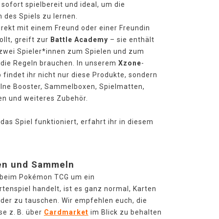
sofort spielbereit und ideal, um die
 des Spiels zu lernen.
irekt mit einem Freund oder einer Freundin
llt, greift zur
Battle Academy
– sie enthält
 zwei Spieler*innen zum Spielen und zum
n die Regeln brauchen. In unserem
Xzone
-
 findet ihr nicht nur diese Produkte, sondern
lne Booster, Sammelboxen, Spielmatten,
en und weiteres Zubehör.
das Spiel funktioniert, erfahrt ihr in diesem
en und Sammeln
h beim Pokémon TCG um ein
enspiel handelt, ist es ganz normal, Karten
der zu tauschen. Wir empfehlen euch, die
se z. B. über
Cardmarket
im Blick zu behalten