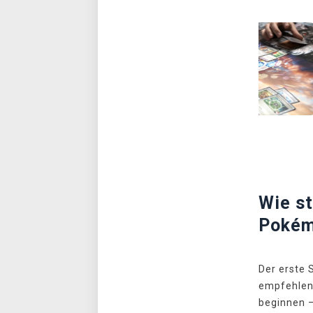
Wie s
Pokém
Der erste S
empfehlen
beginnen –