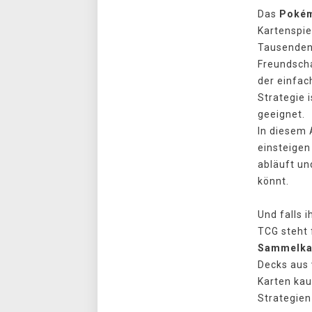
Das
Poké
Kartenspie
Tausenden 
Freundscha
der einfac
Strategie 
geeignet.
In diesem A
einsteigen
abläuft un
könnt.
Und falls i
TCG steht 
Sammelkar
Decks aus
Karten kau
Strategien