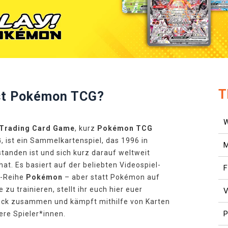
T
st Pokémon TCG?
Trading Card Game
, kurz
Pokémon TCG
G
, ist ein Sammelkartenspiel, das 1996 in
tanden ist und sich kurz darauf weltweit
hat. Es basiert auf der beliebten Videospiel-
F
-Reihe
Pokémon
– aber statt Pokémon auf
 zu trainieren, stellt ihr euch hier euer
V
eck zusammen und kämpft mithilfe von Karten
P
re Spieler*innen.