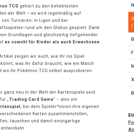
N
mon TCG
gehört zu den beliebtesten
len der Welt – es wird regelmäßig auf
S
von Turnieren, in Ligen und bei
ftsspielen rund um den Globus gespielt. Dank
hen Grundlagen und gleichzeitig tiefgehender
B
ist
es sowohl für Kinder als auch Erwachsene
F
rtikel zeigen wir euch, wie ihr ins Spiel
 könnt, was ihr dafür braucht, wie ein Match
M
d wo ihr Pokémon TCG selbst ausprobieren
hr ganz neu in der Welt der Kartenspiele seid:
B
für „
Trading Card Game
“ – also ein
tenspiel
, bei dem Spieler*innen ihre eigenen
 verschiedenen Karten zusammenstellen,
Et
fen, tauschen und damit einzigartige
P
 entwickeln.
An