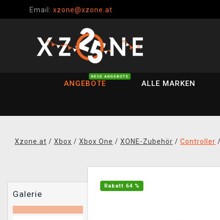
Email:
xzone@xzone.at
NEUE ANGEBOTE
ANGEBOTE
ALLE MARKEN
Xzone.at
/
Xbox
/
Xbox One
/
XONE-Zubehör
/
Controller
Rabatt 64 %
Galerie