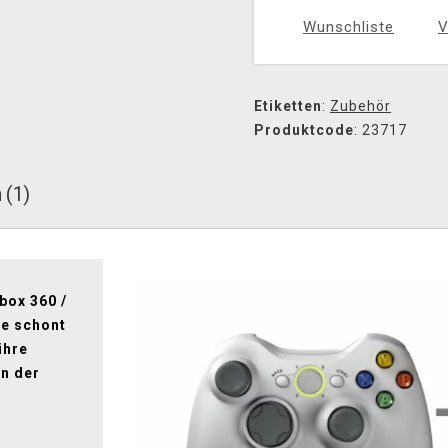
Wunschliste
V
Etiketten
:
Zubehör
Produktcode
: 23717
 (1)
box 360 /
ge schont
ihre
n der