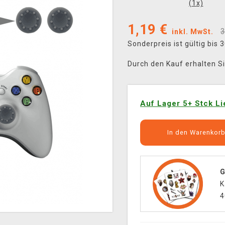
(
1
x)
1,19
€
3
inkl. MwSt.
Sonderpreis ist gültig bis
Durch den Kauf erhalten S
Auf Lager 5+ Stck Li
In den Warenkor
G
K
4