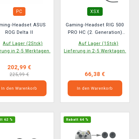
PC
XSX
ming-Headset ASUS
Gaming-Headset RIG 500
ROG Delta II
PRO HC (2. Generation)
(White)
Auf Lager (2Stck)
Auf Lager (1Stck)
rung in 2-5 Werktagen.
Lieferung in 2-5 Werktagen.
202,99 €
66,38 €
225,99 €
In den Warenkorb
In den Warenkorb
tt 62 %
Rabatt 64 %