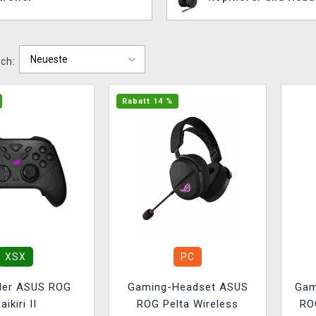
ch:
Rabatt 14 %
XSX
PC
ller ASUS ROG
Gaming-Headset ASUS
Gam
aikiri II
ROG Pelta Wireless
ROG