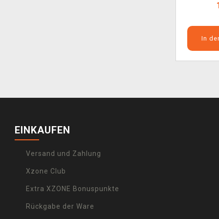
In d
EINKAUFEN
Versand und Zahlung
Xzone Club
Extra XZONE Bonuspunkte
Rückgabe der Ware