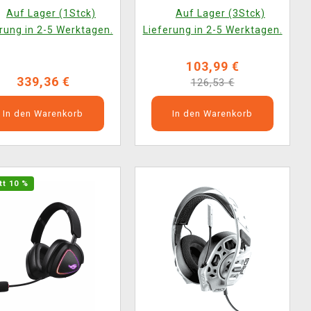
ojima Productions
Pro - Wuchang Fallen
Auf Lager (1Stck)
Auf Lager (3Stck)
Feathers Edition
rung in 2-5 Werktagen.
Lieferung in 2-5 Werktagen.
103,99 €
339,36 €
126,53 €
In den Warenkorb
In den Warenkorb
tt 10 %