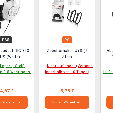
PS5
PC
eadset RIG 300
Zubehörhaken JYS (2
Ab
HS (White)
Stck)
ve
Lager (1Stck)
Nicht auf Lager (Versand
in 2-5 Werktagen.
innerhalb von 10 Tagen)
Liefe
4,67 €
5,78 €
en Warenkorb
In den Warenkorb