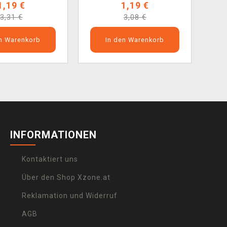
1,19 €
1,19 €
3,31 €
3,08 €
en Warenkorb
In den Warenkorb
INFORMATIONEN
Kontaktiert uns
Über den Shop Xzone.at
Reklamation und Widerruf
AGB