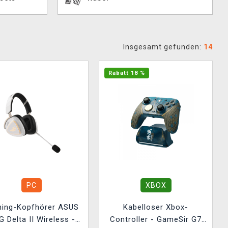
Insgesamt gefunden:
14
Rabatt 18 %
PC
XBOX
ing-Kopfhörer ASUS
Kabelloser Xbox-
 Delta II Wireless -
Controller - GameSir G7