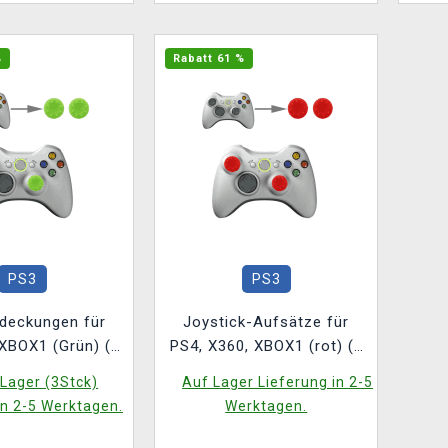
%
Rabatt 61 %
PS3
PS3
deckungen für
Joystick-Aufsätze für
XBOX1 (Grün) (2
PS4, X360, XBOX1 (rot) (2
Stück)
Stck)
Lager (3Stck)
Auf Lager Lieferung in 2-5
in 2-5 Werktagen.
Werktagen.