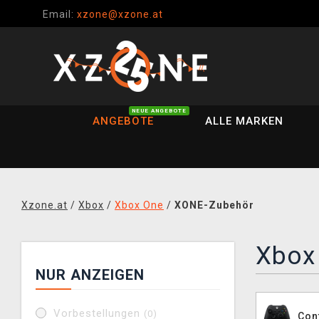
Email:
xzone@xzone.at
NEUE ANGEBOTE
ANGEBOTE
ALLE MARKEN
Xzone.at
/
Xbox
/
Xbox One
/
XONE-Zubehör
Xbox
NUR ANZEIGEN
Vorbestellungen
(0)
Con