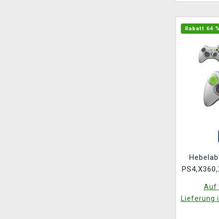
Rabatt 64 
Hebelab
PS4,X360,
Auf 
Lieferung 