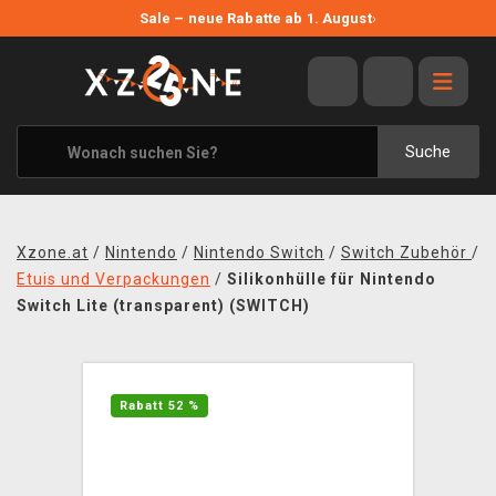
NEUE ANGEBOTE
Sale – neue Rabatte ab 1. August
›
ANGEBOTE
ALLE MARKEN
XZONE ORIGINALS
Suche
KLEIDUNG & ACCESSOIRES
MERCHANDISE
Xzone.at
/
Nintendo
/
Nintendo Switch
/
Switch Zubehör
/
BÜCHER & COMICS
Etuis und Verpackungen
/
Silikonhülle für Nintendo
Switch Lite (transparent) (SWITCH)
BRETT- UND KARTENSPIELE
BLOG
Rabatt 52 %
KONTAKT
VERSAND