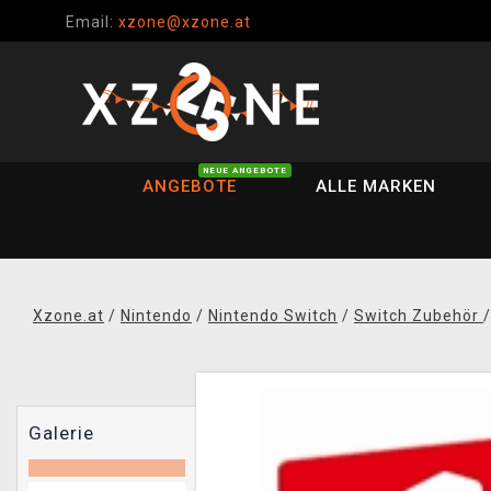
Email:
xzone@xzone.at
NEUE ANGEBOTE
ANGEBOTE
ALLE MARKEN
Xzone.at
/
Nintendo
/
Nintendo Switch
/
Switch Zubehör
Galerie