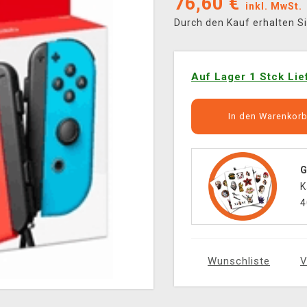
76,60
€
inkl. MwSt.
Durch den Kauf erhalten S
Auf Lager 1 Stck Lie
In den Warenkor
G
K
4
Wunschliste
V