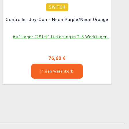
SWITCH
Controller Joy-Con - Neon Purple/Neon Orange
Auf Lager (2Stck) Lieferung in 2-5 Werktagen.
76,60 €
In den Warenkorb