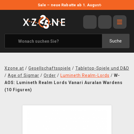
NEUE ANGEBOTE
Sale – neue Rabatte ab 1. August
›
ANGEBOTE
ALLE MARKEN
XZONE ORIGINALS
Suche
KLEIDUNG & ACCESSOIRES
MERCHANDISE
Xzone.at
/
Gesellschaftsspiele
/
Tabletop-Spiele und D&D
BÜCHER & COMICS
/
Age of Sigmar
/
Order
/
Lumineth Realm-Lords
/
W-
AOS: Lumineth Realm Lords Vanari Auralan Wardens
BRETT- UND KARTENSPIELE
(10 Figuren)
BLOG
KONTAKT
VERSAND