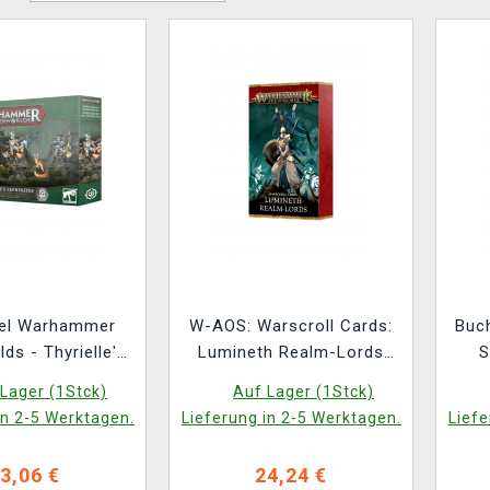
iel Warhammer
W-AOS: Warscroll Cards:
Buc
ds - Thyrielle's
Lumineth Realm-Lords
S
es (5 Figuren)
(2026)
Lu
Lager (1Stck)
Auf Lager (1Stck)
in 2-5 Werktagen.
Lieferung in 2-5 Werktagen.
Liefe
3,06 €
24,24 €