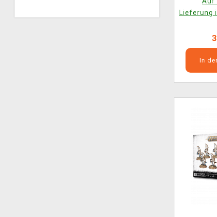
Auf 
Lieferung 
3
In d