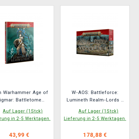
h Warhammer Age of
W-AOS: Battleforce:
igmar: Battletome
Lumineth Realm-Lords -
mineth Realm-Lords
Iliathan Warhost (37
Auf Lager (1Stck)
Auf Lager (1Stck)
(2026) ENG
Figuren)
rung in 2-5 Werktagen.
Lieferung in 2-5 Werktagen.
43,99 €
178,88 €