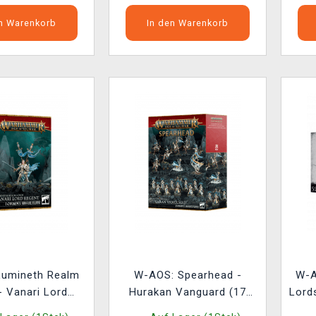
en Warenkorb
In den Warenkorb
Lumineth Realm
W-AOS: Spearhead -
W-A
- Vanari Lord
Hurakan Vanguard (17
Lord
t (1 Figur)
Figuren)