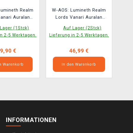
Lumineth Realm
W-AOS: Lumineth Realm
anari Auralan
Lords Vanari Auralan
ls (10 Figuren)
Wardens (10 Figuren)
Lager (1Stck)
Auf Lager (2Stck)
in 2-5 Werktagen.
Lieferung in 2-5 Werktagen.
9,90 €
46,99 €
en Warenkorb
In den Warenkorb
INFORMATIONEN