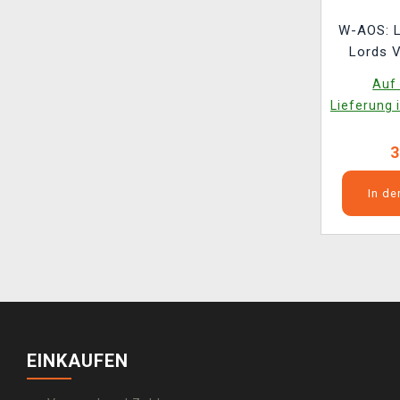
W-AOS: 
Lords V
Sentine
Auf 
Lieferung 
3
In d
EINKAUFEN