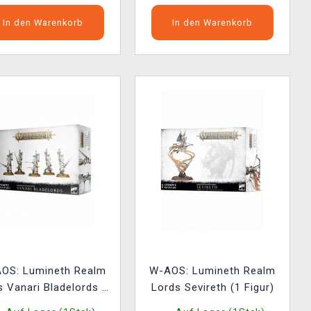
In den Warenkorb
In den Warenkorb
OS: Lumineth Realm
W-AOS: Lumineth Realm
s Vanari Bladelords (5
Lords Sevireth (1 Figur)
Figuren)