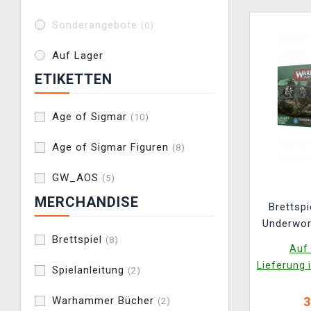
Sonderangebote
(0)
Auf Lager
ETIKETTEN
Age of Sigmar
(10)
Age of Sigmar Figuren
(8)
GW_AOS
(5)
MERCHANDISE
Brettsp
Underworl
Brettspiel
Zephyrit
(8)
Auf 
Lieferung 
Spielanleitung
(2)
Warhammer Bücher
3
(2)