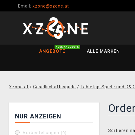
Email:
xzone@xzone.at
NEUE ANGEBOTE
ANGEBOTE
ALLE MARKEN
Xzone.at
/
Gesellschaftsspiele
/
Tabletop-Spiele und D&D
Order
NUR ANZEIGEN
Sortieren na
Vorbestellungen
(0)