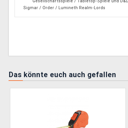
Gesellschaftsspiele
/
Tabletop-Spiele und D&
Sigmar
/
Order
/
Lumineth Realm-Lords
Das könnte euch auch gefallen