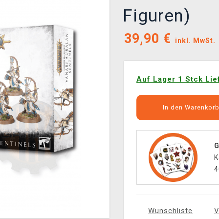
Figuren)
39,90
€
inkl. MwSt.
Auf Lager 1 Stck Lie
In den Warenkor
G
K
4
Wunschliste
V