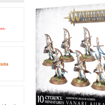
mes-
Reihe