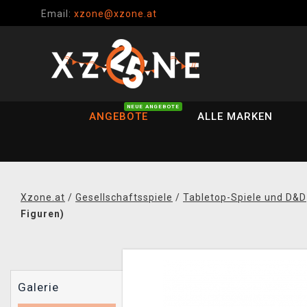
Email:
xzone@xzone.at
NEUE ANGEBOTE
ANGEBOTE
ALLE MARKEN
Xzone.at
/
Gesellschaftsspiele
/
Tabletop-Spiele und D&D
Figuren)
Galerie