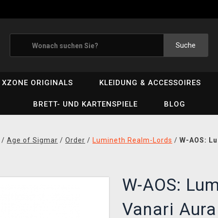
Suche
XZONE ORIGINALS
KLEIDUNG & ACCESSOIRES
BRETT- UND KARTENSPIELE
BLOG
/
Age of Sigmar
/
Order
/
Lumineth Realm-Lords
/
W-AOS: Lu
W-AOS: Lum
Vanari Aura