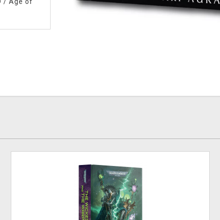
D
/
Age of