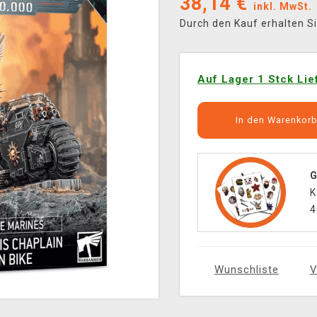
38,14
€
inkl. MwSt.
Durch den Kauf erhalten S
Auf Lager 1 Stck Lie
In den Warenkor
G
K
4
Wunschliste
V