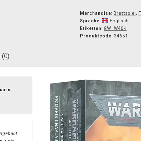
Merchandise
:
Brettspiel
,
F
Sprache
:
Englisch
Etiketten
:
GW_W40K
Produktcode
: 34651
 (0)
maris
engebaut.