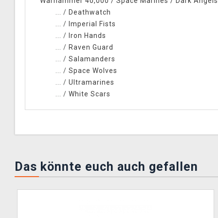
Warhammer 40,000
/
Space Marines
/
Dark Angels
... /
Deathwatch
... /
Imperial Fists
... /
Iron Hands
... /
Raven Guard
... /
Salamanders
... /
Space Wolves
... /
Ultramarines
... /
White Scars
Das könnte euch auch gefallen