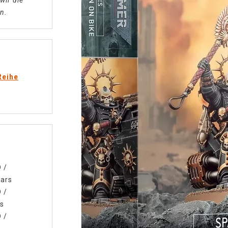
wir die
n.
Reihe
D
/
lars
D
/
ls
D
/