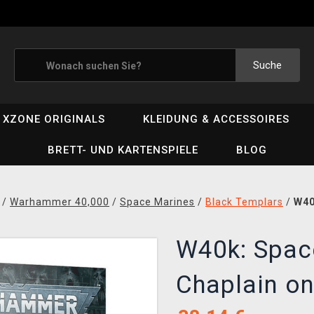
Suche
XZONE ORIGINALS
KLEIDUNG & ACCESSOIRES
BRETT- UND KARTENSPIELE
BLOG
/
Warhammer 40,000
/
Space Marines
/
Black Templars
/
W40
W40k: Spac
Chaplain on