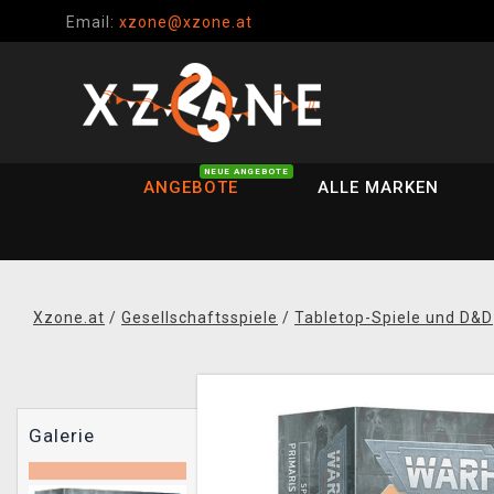
Email:
xzone@xzone.at
NEUE ANGEBOTE
ANGEBOTE
ALLE MARKEN
Xzone.at
/
Gesellschaftsspiele
/
Tabletop-Spiele und D&D
Galerie